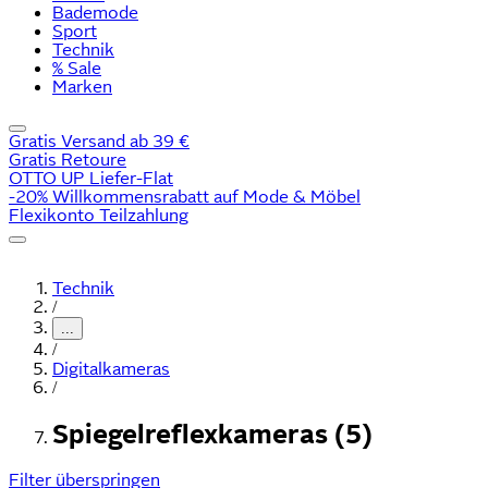
Bademode
Sport
Technik
% Sale
Marken
Gratis Versand ab 39 €
Gratis Retoure
OTTO UP Liefer-Flat
-20% Willkommensrabatt auf Mode & Möbel
Flexikonto Teilzahlung
Technik
/
...
/
Digitalkameras
/
Spiegelreflexkameras (5)
Filter überspringen