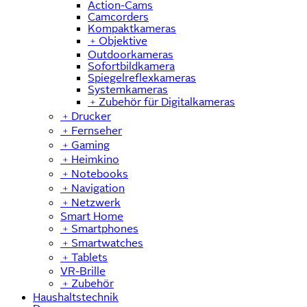
Action-Cams
Camcorders
Kompaktkameras
﹢
Objektive
Outdoorkameras
Sofortbildkamera
Spiegelreflexkameras
Systemkameras
﹢
Zubehör für Digitalkameras
﹢
Drucker
﹢
Fernseher
﹢
Gaming
﹢
Heimkino
﹢
Notebooks
﹢
Navigation
﹢
Netzwerk
Smart Home
﹢
Smartphones
﹢
Smartwatches
﹢
Tablets
VR-Brille
﹢
Zubehör
Haushaltstechnik