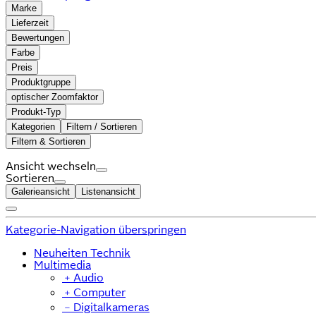
Marke
Lieferzeit
Bewertungen
Farbe
Preis
Produktgruppe
optischer Zoomfaktor
Produkt-Typ
Kategorien
Filtern / Sortieren
Filtern & Sortieren
Ansicht wechseln
Sortieren
Galerieansicht
Listenansicht
Kategorie-Navigation überspringen
Neuheiten Technik
Multimedia
﹢
Audio
﹢
Computer
﹣
Digitalkameras