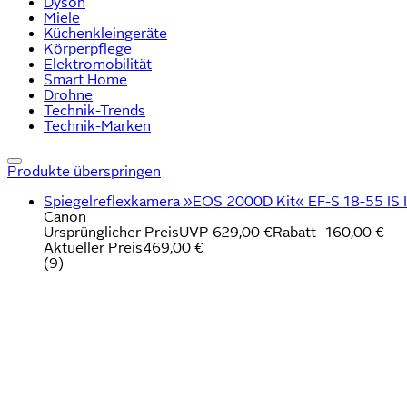
Dyson
Miele
Küchenkleingeräte
Körperpflege
Elektromobilität
Smart Home
Drohne
Technik-Trends
Technik-Marken
Produkte überspringen
Spiegelreflexkamera »EOS 2000D Kit« EF-S 18-55 IS II , 2
Canon
Ursprünglicher Preis
UVP 629,00 €
Rabatt
- 160,00 €
Aktueller Preis
469,00 €
(
9
)