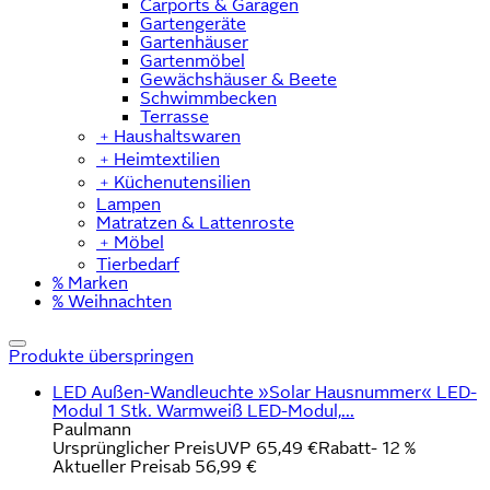
Carports & Garagen
Gartengeräte
Gartenhäuser
Gartenmöbel
Gewächshäuser & Beete
Schwimmbecken
Terrasse
﹢
Haushaltswaren
﹢
Heimtextilien
﹢
Küchenutensilien
Lampen
Matratzen & Lattenroste
﹢
Möbel
Tierbedarf
% Marken
% Weihnachten
Produkte überspringen
LED Außen-Wandleuchte »Solar Hausnummer« LED-
Modul 1 Stk. Warmweiß LED-Modul,...
Paulmann
Ursprünglicher Preis
UVP 65,49 €
Rabatt
- 12 %
Aktueller Preis
ab
56,99 €