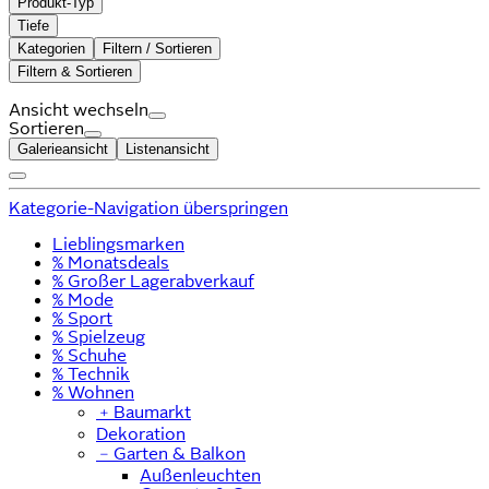
Produkt-Typ
Tiefe
Kategorien
Filtern / Sortieren
Filtern & Sortieren
Ansicht wechseln
Sortieren
Galerieansicht
Listenansicht
Kategorie-Navigation überspringen
Lieblingsmarken
% Monatsdeals
% Großer Lagerabverkauf
% Mode
% Sport
% Spielzeug
% Schuhe
% Technik
% Wohnen
﹢
Baumarkt
Dekoration
﹣
Garten & Balkon
Außenleuchten