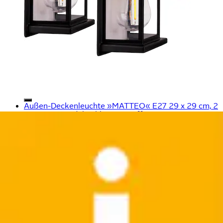
Außen-Deckenleuchte »MATTEO« E27 29 x 29 cm, 2
x E27, IP44, Edelstahl/Kunststoff,...
Brilliant
Ursprünglicher Preis
UVP 75,99 €
Rabatt
- 50 %
Aktueller Preis
37,99 €
(
2
)