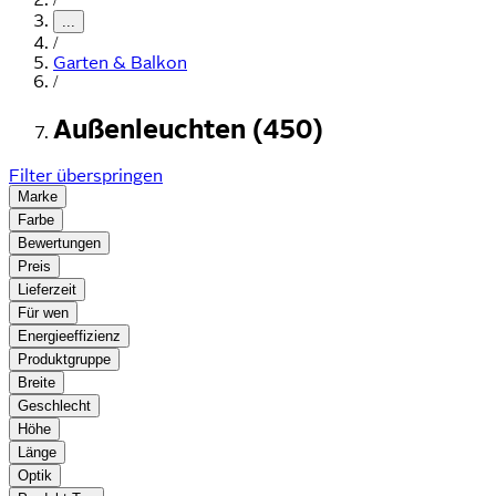
...
/
Garten & Balkon
/
Außenleuchten (450)
Filter überspringen
Marke
Farbe
Bewertungen
Preis
Lieferzeit
Für wen
Energieeffizienz
Produktgruppe
Breite
Geschlecht
Höhe
Länge
Optik