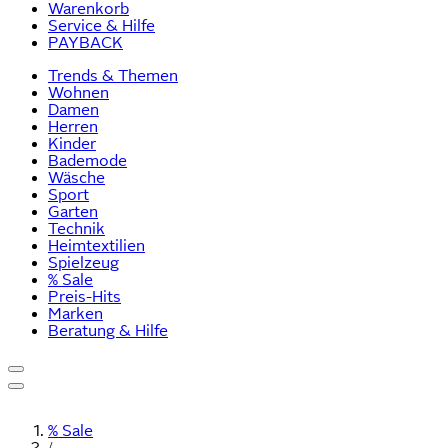
Warenkorb
Service & Hilfe
PAYBACK
Trends & Themen
Wohnen
Damen
Herren
Kinder
Bademode
Wäsche
Sport
Garten
Technik
Heimtextilien
Spielzeug
% Sale
Preis-Hits
Marken
Beratung & Hilfe
% Sale
/