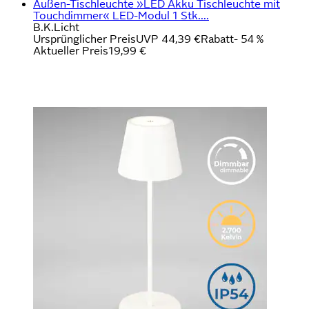
Außen-Tischleuchte »LED Akku Tischleuchte mit
Touchdimmer« LED-Modul 1 Stk....
B.K.Licht
Ursprünglicher Preis
UVP 44,39 €
Rabatt
- 54 %
Aktueller Preis
19,99 €