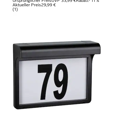
Ursprünglicher Preis
UVP 33,99 €
Rabatt
- 11 %
Aktueller Preis
29,99 €
(
1
)