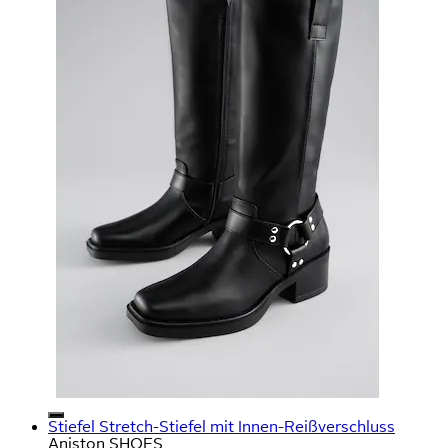
Stiefel Stretch-Stiefel mit Innen-Reißverschluss
Aniston SHOES