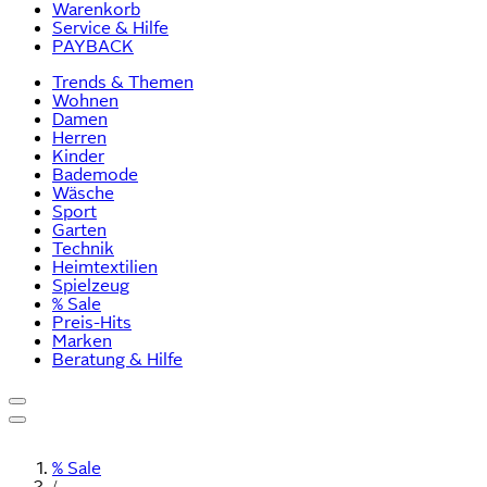
Warenkorb
Service & Hilfe
PAYBACK
Trends & Themen
Wohnen
Damen
Herren
Kinder
Bademode
Wäsche
Sport
Garten
Technik
Heimtextilien
Spielzeug
% Sale
Preis-Hits
Marken
Beratung & Hilfe
% Sale
/