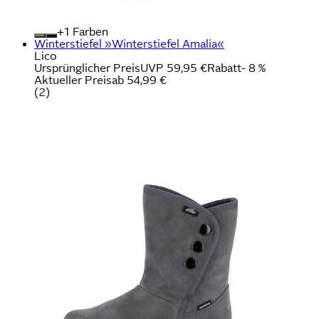
+
Farben
Winterstiefel »Winterstiefel Amalia«
Lico
Ursprünglicher Preis
UVP 59,95 €
Rabatt
- 8 %
Aktueller Preis
ab
54,99 €
(
2
)