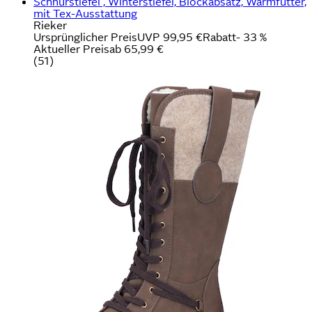
Schnürstiefel , Winterstiefel, Blockabsatz, Warmfutter,
mit Tex-Ausstattung
Rieker
Ursprünglicher Preis
UVP 99,95 €
Rabatt
- 33 %
Aktueller Preis
ab
65,99 €
(
51
)