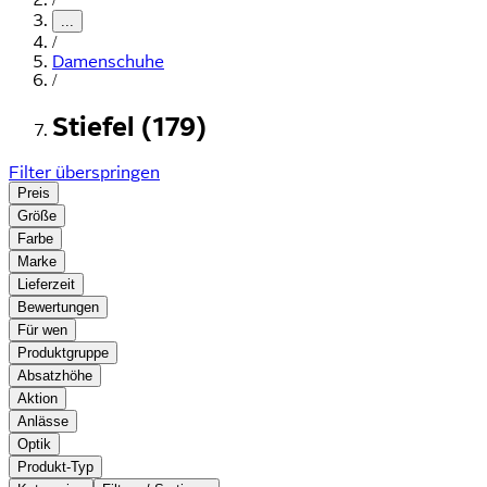
...
/
Damenschuhe
/
Stiefel (179)
Filter überspringen
Preis
Größe
Farbe
Marke
Lieferzeit
Bewertungen
Für wen
Produktgruppe
Absatzhöhe
Aktion
Anlässe
Optik
Produkt-Typ