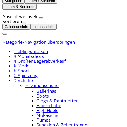
Kategorien
Filtern / Sortieren
Filtern & Sortieren
Ansicht wechseln
Sortieren
Galerieansicht
Listenansicht
Kategorie-Navigation überspringen
Lieblingsmarken
% Monatsdeals
% Großer Lagerabverkauf
% Mode
% Sport
% Spielzeug
% Schuhe
﹣
Damenschuhe
Ballerinas
Boots
Clogs & Pantoletten
Hausschuhe
High Heels
Mokassins
Pumps
Sandalen & Zehentrenner