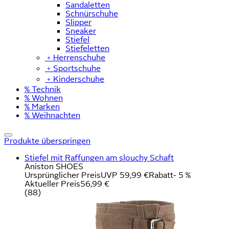
Sandaletten
Schnürschuhe
Slipper
Sneaker
Stiefel
Stiefeletten
﹢
Herrenschuhe
﹢
Sportschuhe
﹢
Kinderschuhe
% Technik
% Wohnen
% Marken
% Weihnachten
Produkte überspringen
Stiefel mit Raffungen am slouchy Schaft
Aniston SHOES
Ursprünglicher Preis
UVP 59,99 €
Rabatt
- 5 %
Aktueller Preis
56,99 €
(
88
)