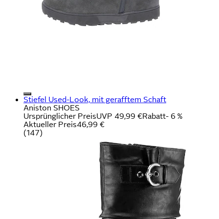
Stiefel Used-Look, mit gerafftem Schaft
Aniston SHOES
Ursprünglicher Preis
UVP 49,99 €
Rabatt
- 6 %
Aktueller Preis
46,99 €
(
147
)