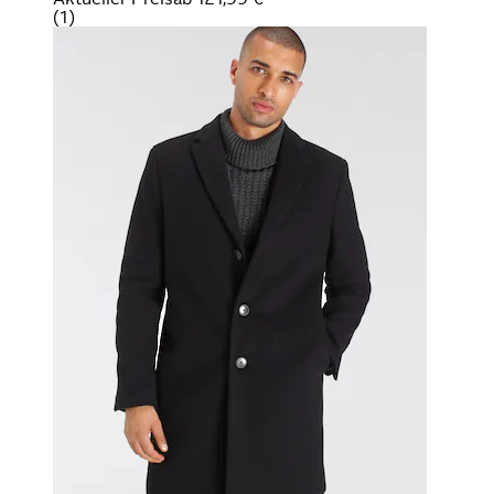
(
1
)