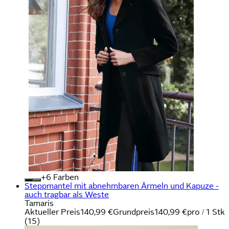
+
Farben
Steppmantel mit abnehmbaren Ärmeln und Kapuze -
auch tragbar als Weste
Tamaris
Aktueller Preis
140,99 €
Grundpreis
140,99 €
pro
/
1 Stk
(
15
)