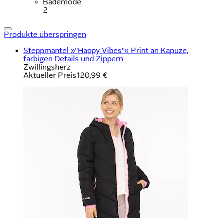
Bademode
2
Produkte überspringen
Steppmantel »"Happy Vibes"« Print an Kapuze,
farbigen Details und Zippern
Zwillingsherz
Aktueller Preis
120,99 €