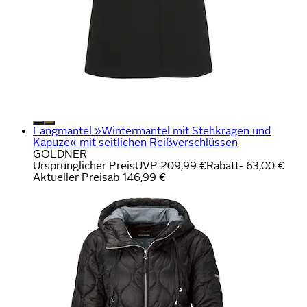
Langmantel »Wintermantel mit Stehkragen und
Kapuze« mit seitlichen Reißverschlüssen
GOLDNER
Ursprünglicher Preis
UVP 209,99 €
Rabatt
- 63,00 €
Aktueller Preis
ab
146,99 €