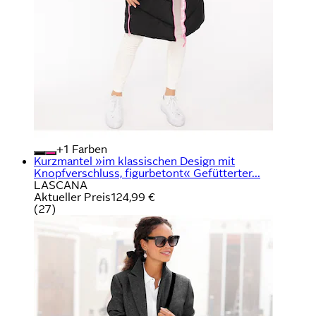
+
Farben
Kurzmantel »im klassischen Design mit
Knopfverschluss, figurbetont« Gefütterter...
LASCANA
Aktueller Preis
124,99 €
(
27
)