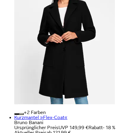
+
Farben
Kurzmantel »Flex-Coat«
Bruno Banani
Ursprünglicher Preis
UVP 149,99 €
Rabatt
- 18 %
Aktueller Preis
ab
121,99 €