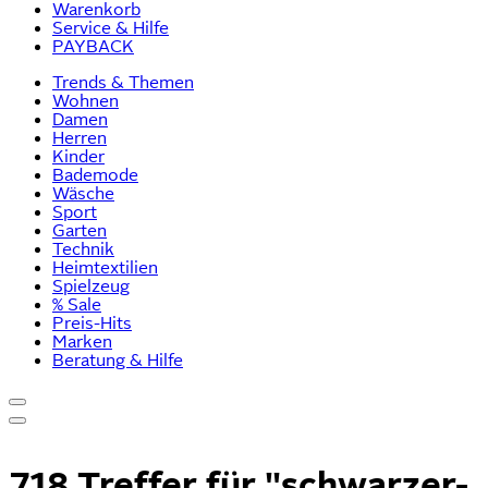
Warenkorb
Service & Hilfe
PAYBACK
Trends & Themen
Wohnen
Damen
Herren
Kinder
Bademode
Wäsche
Sport
Garten
Technik
Heimtextilien
Spielzeug
% Sale
Preis-Hits
Marken
Beratung & Hilfe
718 Treffer für
"schwarzer-