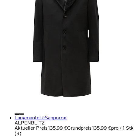
Langmantel »Sapporo«
ALPENBLITZ
Aktueller Preis
135,99 €
Grundpreis
135,99 €
pro
/
1 Stk
(
9
)