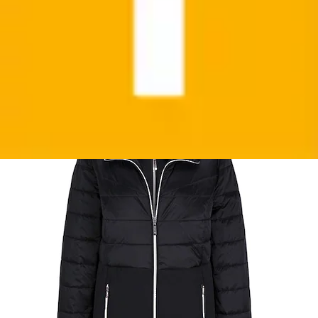
+
Farben
Langmantel »Wintermantel mit Softshell-Einsatz«
mit Softshell-Einsatz
GOLDNER
Ursprünglicher Preis
UVP 199,99 €
Rabatt
- 123,00 €
Aktueller Preis
ab
76,99 €