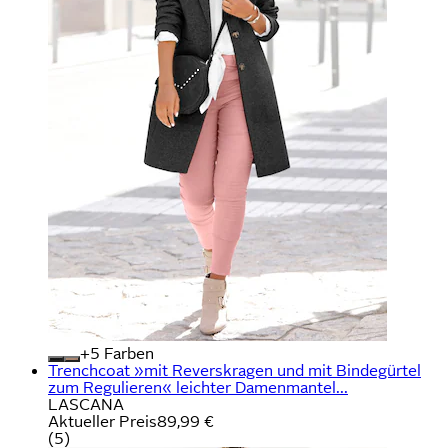
+
Farben
Trenchcoat »mit Reverskragen und mit Bindegürtel
zum Regulieren« leichter Damenmantel...
LASCANA
Aktueller Preis
89,99 €
(
5
)