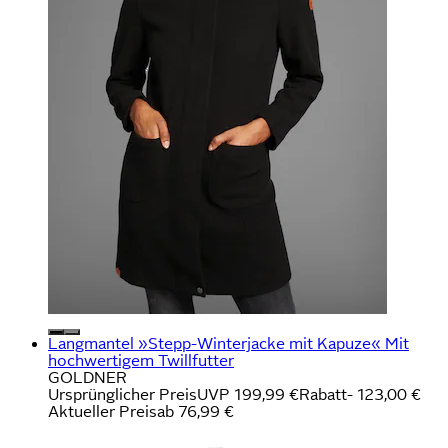
Langmantel »Stepp-Winterjacke mit Kapuze« Mit
hochwertigem Twillfutter
GOLDNER
Ursprünglicher Preis
UVP 199,99 €
Rabatt
- 123,00 €
Aktueller Preis
ab
76,99 €