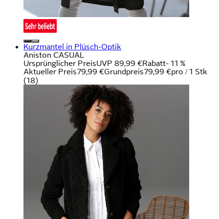
Kurzmantel in Plüsch-Optik
Aniston CASUAL
Ursprünglicher Preis
UVP 89,99 €
Rabatt
- 11 %
Aktueller Preis
79,99 €
Grundpreis
79,99 €
pro
/
1 Stk
(
18
)