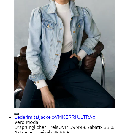
Lederimitatjacke »VMKERRI ULTRA«
Vero Moda
Ursprünglicher Preis
UVP 59,99 €
Rabatt
- 33 %
Aktueller Preis
ab
39,99 €