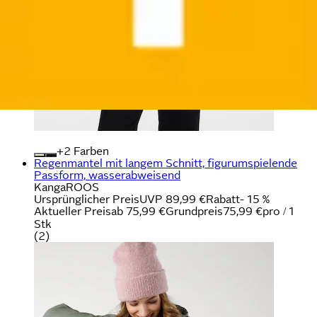
+
Farben
Regenmantel mit langem Schnitt, figurumspielende
Passform, wasserabweisend
KangaROOS
Ursprünglicher Preis
UVP 89,99 €
Rabatt
- 15 %
Aktueller Preis
ab
75,99 €
Grundpreis
75,99 €
pro
/
1
Stk
(
2
)