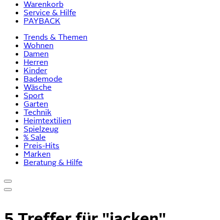
Warenkorb
Service & Hilfe
PAYBACK
Trends & Themen
Wohnen
Damen
Herren
Kinder
Bademode
Wäsche
Sport
Garten
Technik
Heimtextilien
Spielzeug
% Sale
Preis-Hits
Marken
Beratung & Hilfe
5 Treffer für
"jacken"