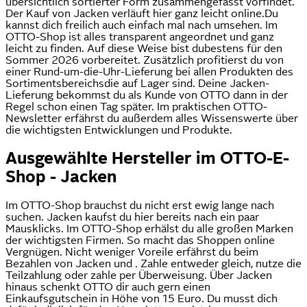
übersichtlich sortierter Form zusammengefasst vorfindet.
Der Kauf von Jacken verläuft hier ganz leicht online.Du
kannst dich freilich auch einfach mal nach umsehen. Im
OTTO-Shop ist alles transparent angeordnet und ganz
leicht zu finden. Auf diese Weise bist dubestens für den
Sommer 2026 vorbereitet. Zusätzlich profitierst du von
einer Rund-um-die-Uhr-Lieferung bei allen Produkten des
Sortimentsbereichsdie auf Lager sind. Deine Jacken-
Lieferung bekommst du als Kunde von OTTO dann in der
Regel schon einen Tag später. Im praktischen OTTO-
Newsletter erfährst du außerdem alles Wissenswerte über
die wichtigsten Entwicklungen und Produkte.
Ausgewählte Hersteller im OTTO-E-
Shop - Jacken
Im OTTO-Shop brauchst du nicht erst ewig lange nach
suchen. Jacken kaufst du hier bereits nach ein paar
Mausklicks. Im OTTO-Shop erhälst du alle großen Marken
der wichtigsten Firmen. So macht das Shoppen online
Vergnügen. Nicht weniger Voreile erfährst du beim
Bezahlen von Jacken und . Zahle entweder gleich, nutze die
Teilzahlung oder zahle per Überweisung. Über Jacken
hinaus schenkt OTTO dir auch gern einen
Einkaufsgutschein in Höhe von 15 Euro. Du musst dich