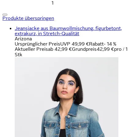
1
Produkte überspringen
Jeansjacke aus Baumwollmischung, figurbetont,
extrakurz, in Stretch-Qualität
Arizona
Ursprünglicher Preis
UVP 49,99 €
Rabatt
- 14 %
Aktueller Preis
ab
42,99 €
Grundpreis
42,99 €
pro
/
1
Stk