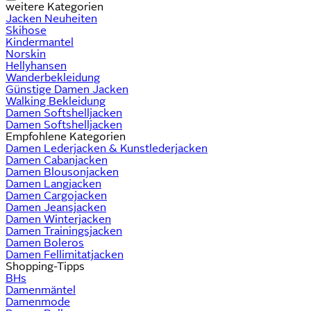
weitere Kategorien
Jacken Neuheiten
Skihose
Kindermantel
Norskin
Hellyhansen
Wanderbekleidung
Günstige Damen Jacken
Walking Bekleidung
Damen Softshelljacken
Damen Softshelljacken
Empfohlene Kategorien
Damen Lederjacken & Kunstlederjacken
Damen Cabanjacken
Damen Blousonjacken
Damen Langjacken
Damen Cargojacken
Damen Jeansjacken
Damen Winterjacken
Damen Trainingsjacken
Damen Boleros
Damen Fellimitatjacken
Shopping-Tipps
BHs
Damenmäntel
Damenmode