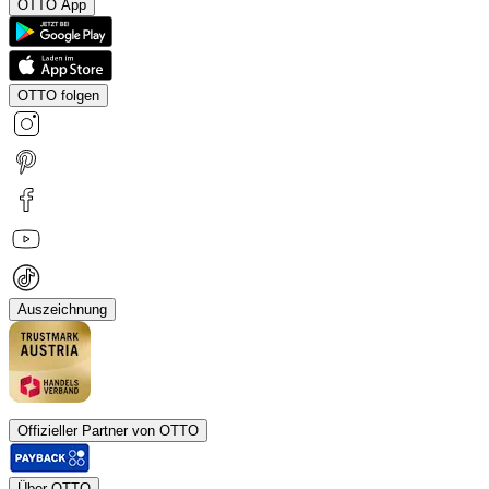
OTTO App
OTTO folgen
Auszeichnung
Offizieller Partner von OTTO
Über OTTO