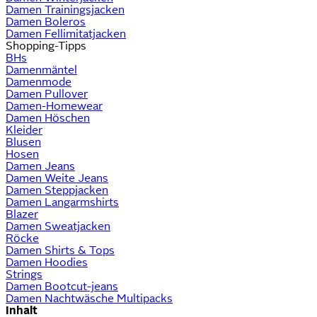
Damen Trainingsjacken
Damen Boleros
Damen Fellimitatjacken
Shopping-Tipps
BHs
Damenmäntel
Damenmode
Damen Pullover
Damen-Homewear
Damen Höschen
Kleider
Blusen
Hosen
Damen Jeans
Damen Weite Jeans
Damen Steppjacken
Damen Langarmshirts
Blazer
Damen Sweatjacken
Röcke
Damen Shirts & Tops
Damen Hoodies
Strings
Damen Bootcut-jeans
Damen Nachtwäsche Multipacks
Inhalt