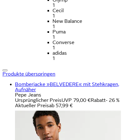
1
Cecil
1
New Balance
1
Puma
1
Converse
1
adidas
1
Produkte überspringen
Bomberjacke »BELVEDERE« mit Stehkragen,
Aufnäher
Pepe Jeans
Ursprünglicher Preis
UVP 79,00 €
Rabatt
- 26 %
Aktueller Preis
ab
57,99 €