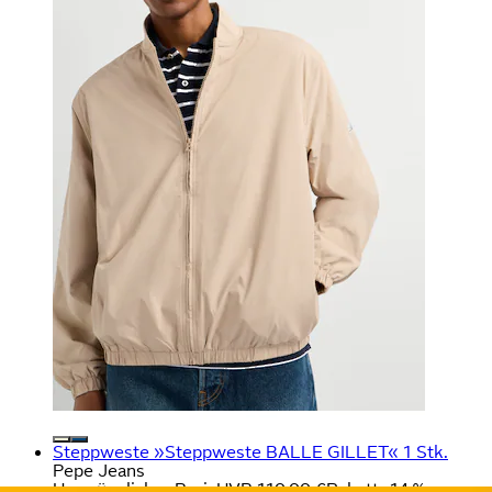
Steppweste »Steppweste BALLE GILLET« 1 Stk.
Pepe Jeans
Ursprünglicher Preis
UVP 110,00 €
Rabatt
- 14 %