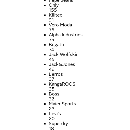
Pepe Jeans
Only
155
Killtec
91
Vero Moda
76
Alpha Industries
75
Bugatti
74
Jack Wolfskin
45
Jack&Jones
42
Lerros
37
KangaROOS
35
Boss
32
Maier Sports
23
Levi's
20
Superdry
18