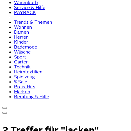
Warenkorb
Service & Hilfe
PAYBACK
Trends & Themen
Wohnen
Damen
Herren
Kinder
Bademode
Wäsche
Sport
Garten
Technik
Heimtextilien
Spielzeug
% Sale
Preis-Hits
Marken
Beratung & Hilfe
2 Treffer für
"jacken"