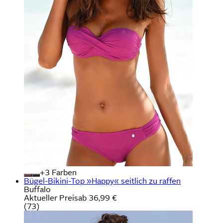
+
Farben
Bügel-Bikini-Top »Happy« seitlich zu raffen
Buffalo
Aktueller Preis
ab
36,99 €
(
73
)