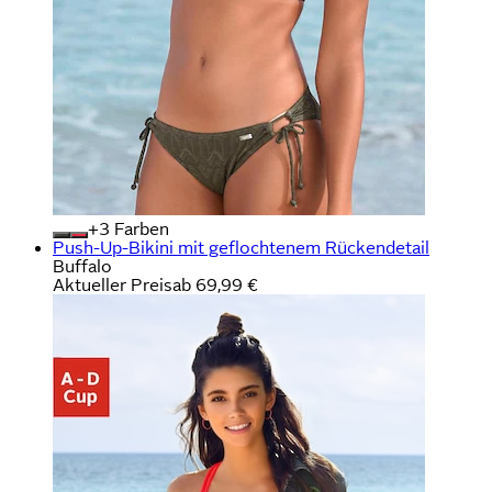
+
Farben
Push-Up-Bikini mit geflochtenem Rückendetail
Buffalo
Aktueller Preis
ab
69,99 €