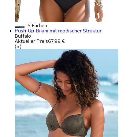
+
Farben
Push-Up-Bikini mit modischer Struktur
Buffalo
Aktueller Preis
67,99 €
(
3
)