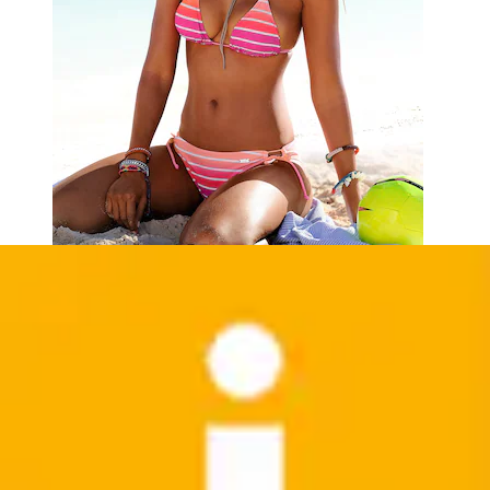
Bügel-Bandeau-Bikini »Romance« aus Strukturware
Buffalo
Aktueller Preis
ab
67,99 €
(
7
)