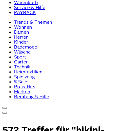
Warenkorb
Service & Hilfe
PAYBACK
Trends & Themen
Wohnen
Damen
Herren
Kinder
Bademode
Wäsche
Sport
Garten
Technik
Heimtextilien
Spielzeug
% Sale
Preis-Hits
Marken
Beratung & Hilfe
572 Treffer für
"bikini-