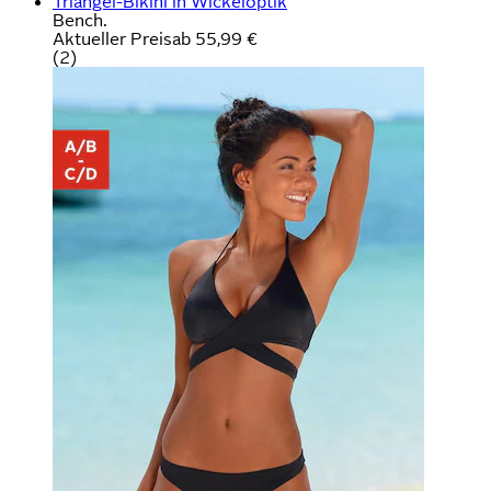
Triangel-Bikini in Wickeloptik
Bench.
Aktueller Preis
ab
55,99 €
(
2
)