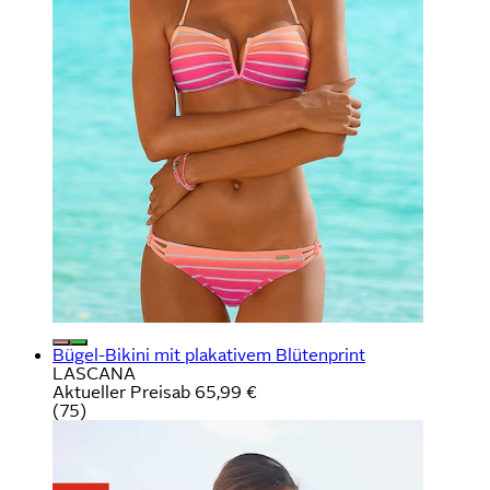
Bügel-Bikini mit plakativem Blütenprint
LASCANA
Aktueller Preis
ab
65,99 €
(
75
)