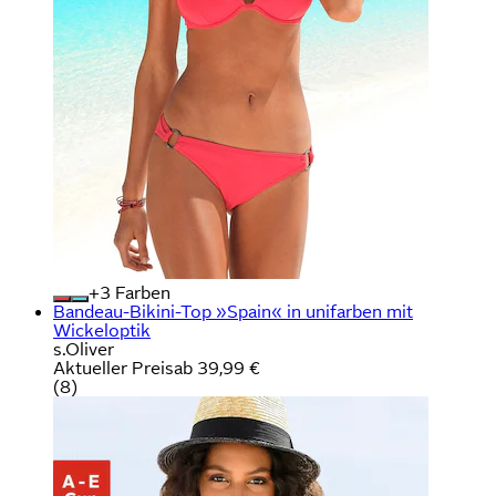
+
Farben
Bandeau-Bikini-Top »Spain« in unifarben mit
Wickeloptik
s.Oliver
Aktueller Preis
ab
39,99 €
(
8
)