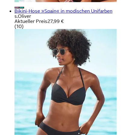
Bikini-Hose »Spain« in modischen Unifarben
s.Oliver
Aktueller Preis
27,99 €
(
10
)