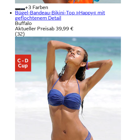
+
Farben
Bügel-Bandeau-Bikini-Top »Happy« mit
geflochtenem Detail
Buffalo
Aktueller Preis
ab
39,99 €
(
32
)