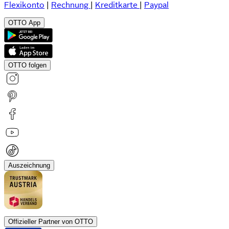
Flexikonto
|
Rechnung
|
Kreditkarte
|
Paypal
OTTO App
OTTO folgen
Auszeichnung
Offizieller Partner von OTTO