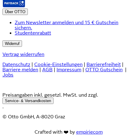
Über OTTO
Zum Newsletter anmelden und 15 € Gutschein
sichern.
Studentenrabatt
Widerruf
Vertrag widerrufen
Datenschutz
|
Cookie-Einstellungen
|
Barrierefreiheit
|
Barriere melden
|
AGB
|
Impressum
|
OTTO Gutschein
|
Jobs
Preisangaben inkl. gesetzl. MwSt. und zzgl.
Service- & Versandkosten
.
© Otto GmbH, A-8020 Graz
Crafted with ❤️ by
empiriecom