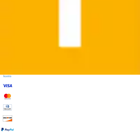
Kostenloser Rückversand
Gratis Versand ab 39€
Kauf ohne Risiko mit Rechnung
Lieferung
Standardlieferung 3,99€
Speditionslieferung 39,99€
Gratis Versand mit der OTTO UP Lieferflat
Gratis Paketversand an einen Hermes PaketShop
deiner Wahl - ohne Mindestbestellwert
Zahlarten