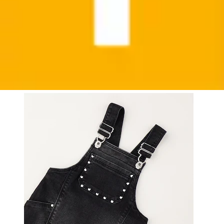
Latzhose »BABY GIRL SKIRT«
iDo
Aktueller Preis
56,90 €