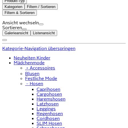
Produkt-Typ
Kategorien
Filtern / Sortieren
Filtern & Sortieren
Ansicht wechseln
Sortieren
Galerieansicht
Listenansicht
Kategorie-Navigation überspringen
Neuheiten Kinder
Mädchenmode
﹢
Accessoires
Blusen
Festliche Mode
﹣
Hosen
Caprihosen
Cargohosen
Haremshosen
Latzhosen
Leggings
Regenhosen
Cordhosen
SLIM Hosen