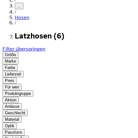
...
/
Hosen
/
Latzhosen (6)
Filter überspringen
Größe
Marke
Farbe
Lieferzeit
Preis
Für wen
Produktgruppe
Aktion
Anlässe
Geschlecht
Material
Optik
Passform