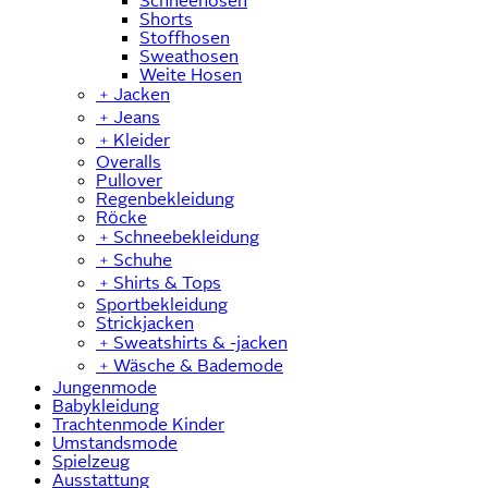
Schneehosen
Shorts
Stoffhosen
Sweathosen
Weite Hosen
﹢
Jacken
﹢
Jeans
﹢
Kleider
Overalls
Pullover
Regenbekleidung
Röcke
﹢
Schneebekleidung
﹢
Schuhe
﹢
Shirts & Tops
Sportbekleidung
Strickjacken
﹢
Sweatshirts & -jacken
﹢
Wäsche & Bademode
Jungenmode
Babykleidung
Trachtenmode Kinder
Umstandsmode
Spielzeug
Ausstattung