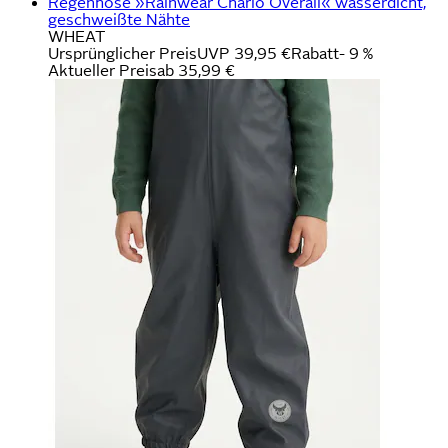
Regenhose »Rainwear Charlo Overall« wasserdicht,
geschweißte Nähte
WHEAT
Ursprünglicher Preis
UVP 39,95 €
Rabatt
- 9 %
Aktueller Preis
ab
35,99 €