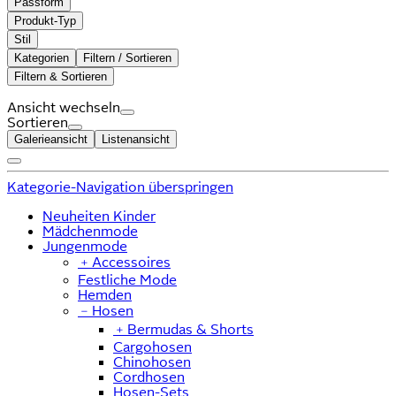
Passform
Produkt-Typ
Stil
Kategorien
Filtern / Sortieren
Filtern & Sortieren
Ansicht wechseln
Sortieren
Galerieansicht
Listenansicht
Kategorie-Navigation überspringen
Neuheiten Kinder
Mädchenmode
Jungenmode
﹢
Accessoires
Festliche Mode
Hemden
﹣
Hosen
﹢
Bermudas & Shorts
Cargohosen
Chinohosen
Cordhosen
Hosen-Sets