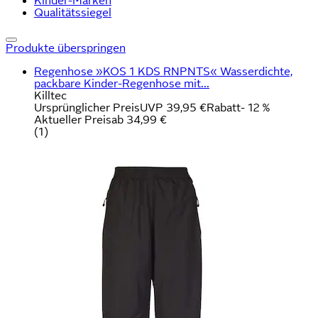
Kinder-Marken
Qualitätssiegel
Produkte überspringen
Regenhose »KOS 1 KDS RNPNTS« Wasserdichte,
packbare Kinder-Regenhose mit...
Killtec
Ursprünglicher Preis
UVP 39,95 €
Rabatt
- 12 %
Aktueller Preis
ab
34,99 €
(
1
)