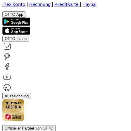
Flexikonto
|
Rechnung
|
Kreditkarte
|
Paypal
OTTO App
OTTO folgen
Auszeichnung
Offizieller Partner von OTTO