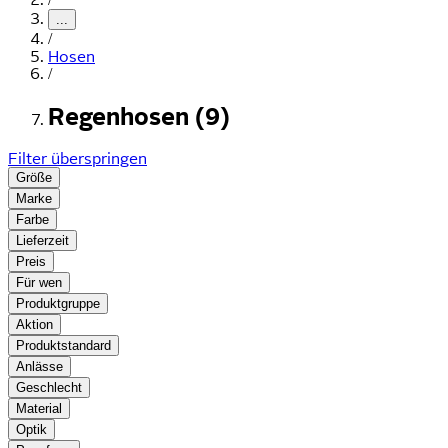
...
/
Hosen
/
Regenhosen (9)
Filter überspringen
Größe
Marke
Farbe
Lieferzeit
Preis
Für wen
Produktgruppe
Aktion
Produktstandard
Anlässe
Geschlecht
Material
Optik