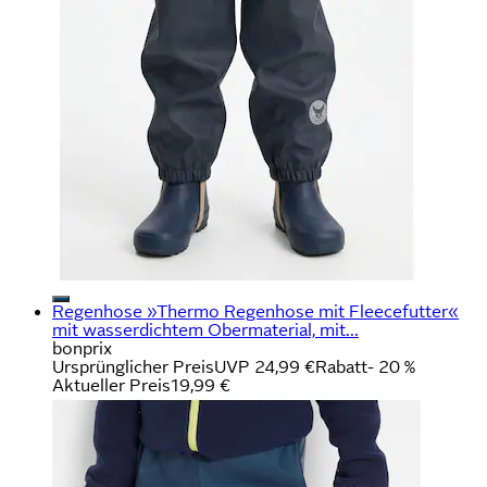
Regenhose »Thermo Regenhose mit Fleecefutter«
mit wasserdichtem Obermaterial, mit...
bonprix
Ursprünglicher Preis
UVP 24,99 €
Rabatt
- 20 %
Aktueller Preis
19,99 €