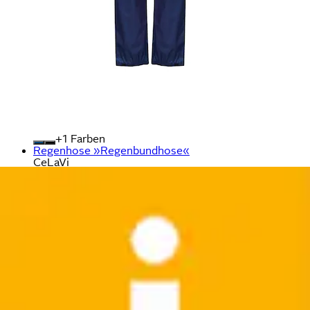
+
Farben
Regenhose »Regenbundhose«
CeLaVi
Aktueller Preis
26,99 €