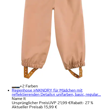
+
Farben
Regenhose »NKNDRY für Mädchen mit
reflektierenden Details« unifarben, basic, regular...
Name It
Ursprünglicher Preis
UVP 21,99 €
Rabatt
- 27 %
Aktueller Preis
ab
15,99 €