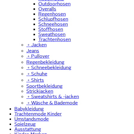
Outdoorhosen
Overalls
Regenhosen
Schlupfhosen
Schneehosen
Stoffhosen
Sweathosen
Trachtenhosen
﹢
Jacken
Jeans
﹢
Pullover
Regenbekleidung
﹢
Schneebekleidung
﹢
Schuhe
﹢
Shirts
Sportbekleidung
Strickjacken
﹢
Sweatshirts & -jacken
﹢
Wäsche & Bademode
Babykleidung
Trachtenmode Kinder
Umstandsmode
Spielzeug
Ausstattung