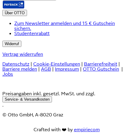
Über OTTO
Zum Newsletter anmelden und 15 € Gutschein
sichern.
Studentenrabatt
Widerruf
Vertrag widerrufen
Datenschutz
|
Cookie-Einstellungen
|
Barrierefreiheit
|
Barriere melden
|
AGB
|
Impressum
|
OTTO Gutschein
|
Jobs
Preisangaben inkl. gesetzl. MwSt. und zzgl.
Service- & Versandkosten
.
© Otto GmbH, A-8020 Graz
Crafted with ❤️ by
empiriecom