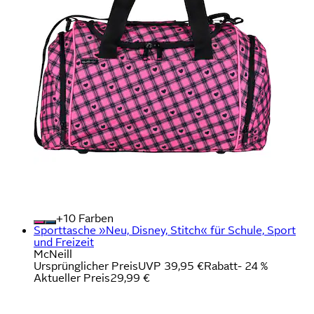
+
Farben
Sporttasche »Neu, Disney, Stitch« für Schule, Sport
und Freizeit
McNeill
Ursprünglicher Preis
UVP 39,95 €
Rabatt
- 24 %
Aktueller Preis
29,99 €