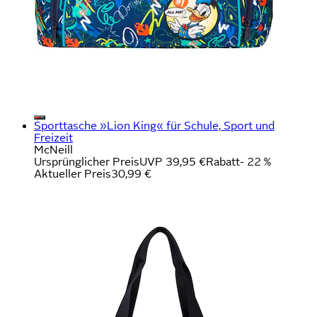
Sporttasche »Lion King« für Schule, Sport und
Freizeit
McNeill
Ursprünglicher Preis
UVP 39,95 €
Rabatt
- 22 %
Aktueller Preis
30,99 €