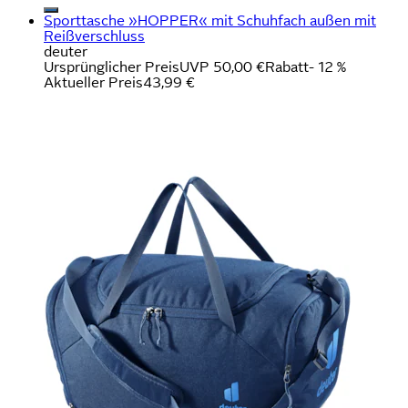
Sporttasche »HOPPER« mit Schuhfach außen mit
Reißverschluss
deuter
Ursprünglicher Preis
UVP 50,00 €
Rabatt
- 12 %
Aktueller Preis
43,99 €