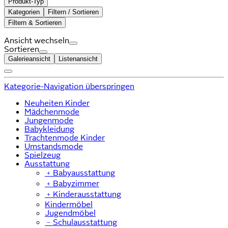
Produkt-Typ
Kategorien
Filtern / Sortieren
Filtern & Sortieren
Ansicht wechseln
Sortieren
Galerieansicht
Listenansicht
Kategorie-Navigation überspringen
Neuheiten Kinder
Mädchenmode
Jungenmode
Babykleidung
Trachtenmode Kinder
Umstandsmode
Spielzeug
Ausstattung
﹢
Babyausstattung
﹢
Babyzimmer
﹢
Kinderausstattung
Kindermöbel
Jugendmöbel
﹣
Schulausstattung