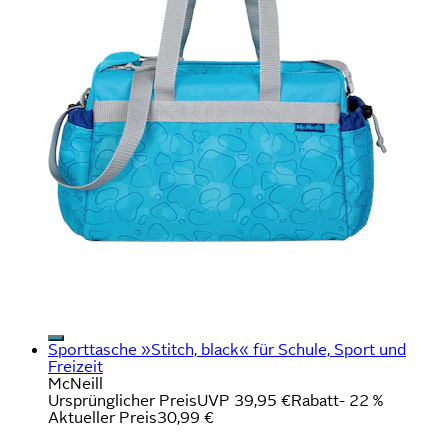
Sporttasche »Stitch, black« für Schule, Sport und
Freizeit
McNeill
Ursprünglicher Preis
UVP 39,95 €
Rabatt
- 22 %
Aktueller Preis
30,99 €