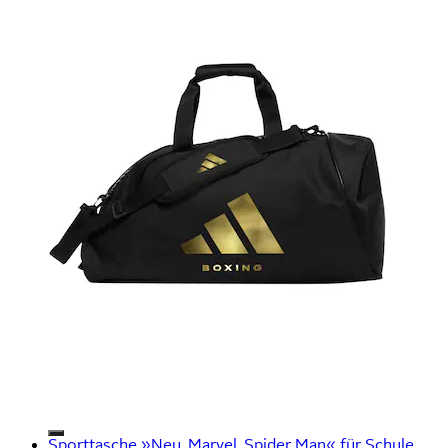
Sporttasche »Neu, Marvel, Spider Man« für Schule,