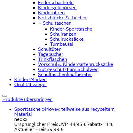
Federschachteln
Kindergeldbörsen
Kinderuhren
Notizblöcke & -bücher
﹣
Schultaschen
Kinder-Sporttasche
Schulranzen
Schulrucksäcke
Turnbeutel
Schultüten
Tagebücher
Trinkflaschen
Vorschul & Kindergartenrucksäcke
Gut geschützt am Schulweg
Schultaschenkaufberater
Kinder-Marken
Qualitätssiegel
Produkte überspringen
Sporttasche »Move« teilweise aus recyceltem
Material
neoxx
Ursprünglicher Preis
UVP 44,95 €
Rabatt
- 11 %
Aktueller Preis
39,99 €