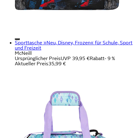
Sporttasche »Neu, Disney, Frozen« für Schule, Sport
und Freizeit
McNeill
Ursprünglicher Preis
UVP 39,95 €
Rabatt
- 9 %
Aktueller Preis
35,99 €