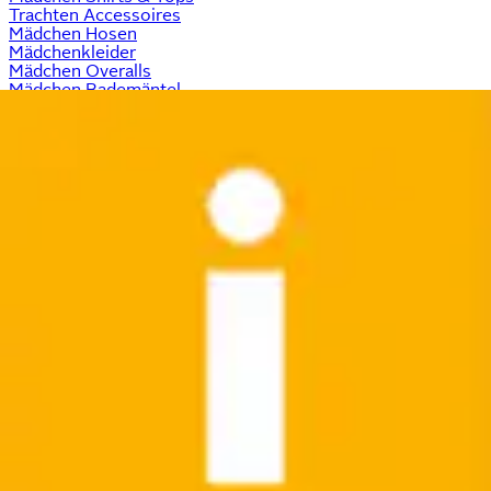
Trachten Accessoires
Mädchen Hosen
Mädchenkleider
Mädchen Overalls
Mädchen Bademäntel
Mädchen Jacken
Mädchen Festliche Pullover
Mädchen Jeans
Flaschenwärmer für perfekt
temperierte Babynahrung
Mit einem