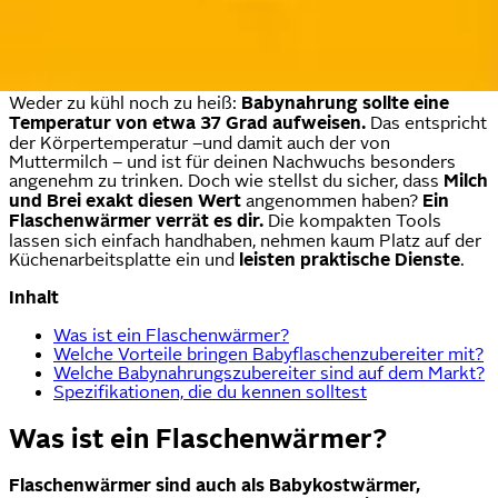
Flaschenwärmer bringst du Babynahrung blitzschnell auf
die optimale Temperatur. Die
Babyausstattung
stellt eine
echte Erleichterung für Eltern dar – und Babykostwärmer
sind in verschiedenen Versionen zu haben.
Weder zu kühl noch zu heiß:
Babynahrung sollte eine
Temperatur von etwa 37 Grad aufweisen.
Das entspricht
der Körpertemperatur –und damit auch der von
Muttermilch – und ist für deinen Nachwuchs besonders
angenehm zu trinken. Doch wie stellst du sicher, dass
Milch
und Brei exakt diesen Wert
angenommen haben?
Ein
Flaschenwärmer verrät es dir.
Die kompakten Tools
lassen sich einfach handhaben, nehmen kaum Platz auf der
Küchenarbeitsplatte ein und
leisten praktische Dienste
.
Inhalt
Was ist ein Flaschenwärmer?
Welche Vorteile bringen Babyflaschenzubereiter mit?
Welche Babynahrungszubereiter sind auf dem Markt?
Spezifikationen, die du kennen solltest
Was ist ein Flaschenwärmer?
Flaschenwärmer sind auch als Babykostwärmer,