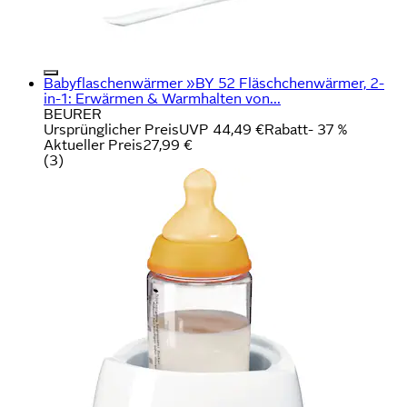
Babyflaschenwärmer »BY 52 Fläschchenwärmer, 2-
in-1: Erwärmen & Warmhalten von...
BEURER
Ursprünglicher Preis
UVP 44,49 €
Rabatt
- 37 %
Aktueller Preis
27,99 €
(
3
)