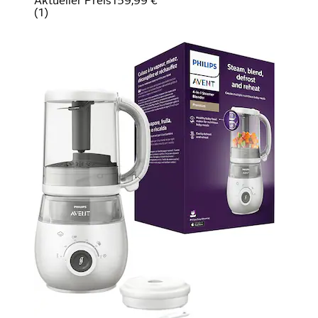
Aktueller Preis
159,99 €
(
1
)