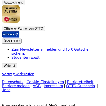
Auszeichnung
Offizieller Partner von OTTO
Über OTTO
Zum Newsletter anmelden und 15 € Gutschein
sichern.
Studentenrabatt
Widerruf
Vertrag widerrufen
Datenschutz
|
Cookie-Einstellungen
|
Barrierefreiheit
|
Barriere melden
|
AGB
|
Impressum
|
OTTO Gutschein
|
Jobs
Preisangaben inkl. gesetzl. MwSt. und zzgl.