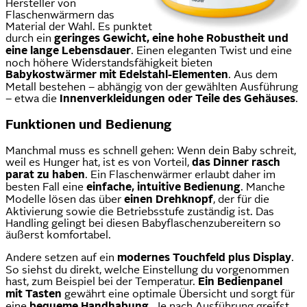
Hersteller von
Flaschenwärmern das
Material der Wahl. Es punktet
durch ein
geringes Gewicht, eine hohe Robustheit und
eine lange Lebensdauer
. Einen eleganten Twist und eine
noch höhere Widerstandsfähigkeit bieten
Babykostwärmer mit Edelstahl-Elementen
. Aus dem
Metall bestehen – abhängig von der gewählten Ausführung
– etwa die
Innenverkleidungen oder Teile des Gehäuses
.
Funktionen und Bedienung
Manchmal muss es schnell gehen: Wenn dein Baby schreit,
weil es Hunger hat, ist es von Vorteil,
das Dinner rasch
parat zu haben
. Ein Flaschenwärmer erlaubt daher im
besten Fall eine
einfache, intuitive Bedienung
. Manche
Modelle lösen das über
einen Drehknopf
, der für die
Aktivierung sowie die Betriebsstufe zuständig ist. Das
Handling gelingt bei diesen Babyflaschenzubereitern so
äußerst komfortabel.
Andere setzen auf ein
modernes Touchfeld plus Display
.
So siehst du direkt, welche Einstellung du vorgenommen
hast, zum Beispiel bei der Temperatur.
Ein Bedienpanel
mit Tasten
gewährt eine optimale Übersicht und sorgt für
eine
bequeme Handhabung
. Je nach Ausführung greifst