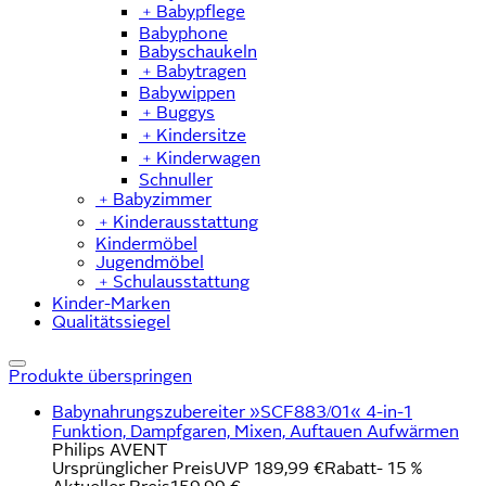
﹢
Babypflege
Babyphone
Babyschaukeln
﹢
Babytragen
Babywippen
﹢
Buggys
﹢
Kindersitze
﹢
Kinderwagen
Schnuller
﹢
Babyzimmer
﹢
Kinderausstattung
Kindermöbel
Jugendmöbel
﹢
Schulausstattung
Kinder-Marken
Qualitätssiegel
Produkte überspringen
Babynahrungszubereiter »SCF883/01« 4-in-1
Funktion, Dampfgaren, Mixen, Auftauen Aufwärmen
Philips AVENT
Ursprünglicher Preis
UVP 189,99 €
Rabatt
- 15 %