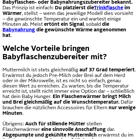
Babyflaschen- oder Babynahrungszubereiter bekannt.
Das Prinzip ist einfach:
Du platzierst die
Trinkflasche
im
Wärmer
, stellst – wenn das jeweilige Modell dies vorsieht
– die gewünschte Temperatur ein und wartest einige
Minuten ab. Meist
ertönt ein Signal
, sobald
die
Babynahrung
die gewünschte Wärme angenommen
hat
.
Welche Vorteile bringen
Babyflaschenzubereiter mit?
Muttermilch ist stets gleichmäßig
auf 37 Grad temperiert
.
Erwärmst du jedoch Pre-Milch oder Brei auf dem Herd
oder in der Mikrowelle, ist es nicht so einfach, genau
diesen Wert zu erreichen. Zu warten, bis die Temperatur
erreicht ist, stellt nicht immer eine Option dar – schließlich
hat dein Baby Hunger.
Ein Flaschenwärmer bringt Milch
und Brei gleichmäßig auf die Wunschtemperatur.
Dafür
brauchen die nützlichen Accessoires für Eltern
nur wenige
Minuten
.
Übrigens:
Auch für stillende Mütter
stellen
Flaschenwärmer
eine sinnvolle Anschaffung
dar.
Abgepumpte und gekühlte Muttermilch
erwärmst du im