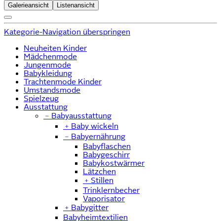
Galerieansicht
Listenansicht
Kategorie-Navigation überspringen
Neuheiten Kinder
Mädchenmode
Jungenmode
Babykleidung
Trachtenmode Kinder
Umstandsmode
Spielzeug
Ausstattung
﹣
Babyausstattung
﹢
Baby wickeln
﹣
Babyernährung
Babyflaschen
Babygeschirr
Babykostwärmer
Lätzchen
﹢
Stillen
Trinklernbecher
Vaporisator
﹢
Babygitter
Babyheimtextilien