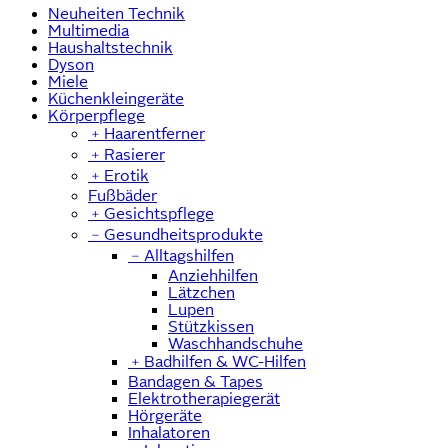
Neuheiten Technik
Multimedia
Haushaltstechnik
Dyson
Miele
Küchenkleingeräte
Körperpflege
﹢
Haarentferner
﹢
Rasierer
﹢
Erotik
Fußbäder
﹢
Gesichtspflege
﹣
Gesundheitsprodukte
﹣
Alltagshilfen
Anziehhilfen
Lätzchen
Lupen
Stützkissen
Waschhandschuhe
﹢
Badhilfen & WC-Hilfen
Bandagen & Tapes
Elektrotherapiegerät
Hörgeräte
Inhalatoren