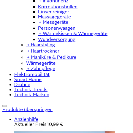
﹢
Inkontinenz
Korrektionsbrillen
Linsenreiniger
Massagegeräte
﹢
Messgeräte
Personenwaagen
﹢
Wärmekissen & Wärmegeräte
Wundversorgung
﹢
Haarstyling
﹢
Haartrockner
﹢
Maniküre & Pediküre
Wärmegeräte
﹢
Zahnpflege
Elektromobilität
Smart Home
Drohne
Technik-Trends
Technik-Marken
Produkte überspringen
Anziehhilfe
Aktueller Preis
10,99 €