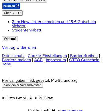
Über OTTO
Zum Newsletter anmelden und 15 € Gutschein
sichern.
Studentenrabatt
Widerruf
Vertrag widerrufen
Datenschutz
|
Cookie-Einstellungen
|
Barrierefreiheit
|
Barriere melden
|
AGB
|
Impressum
|
OTTO Gutschein
|
Jobs
Preisangaben inkl. gesetzl. MwSt. und zzgl.
Service- & Versandkosten
.
© Otto GmbH, A-8020 Graz
Crafted with ❤️ by
empiriecom