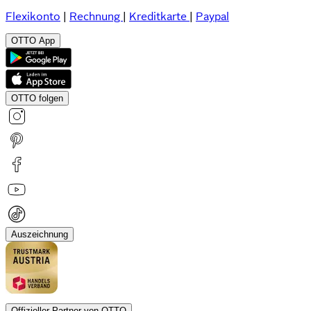
Flexikonto
|
Rechnung
|
Kreditkarte
|
Paypal
OTTO App
OTTO folgen
Auszeichnung
Offizieller Partner von OTTO