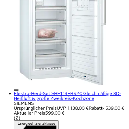
Elektro-Herd-Set »HE113FBS2« Gleichmäßige 3D-
Heißluft & große Zweikreis-Kochzone
SIEMENS
Ursprünglicher Preis
UVP 1.138,00 €
Rabatt
- 539,00 €
Aktueller Preis
599,00 €
(
2
)
Energieeffizienzklasse