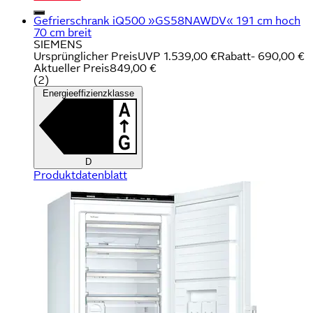
Gefrierschrank iQ500 »GS58NAWDV« 191 cm hoch
70 cm breit
SIEMENS
Ursprünglicher Preis
UVP 1.539,00 €
Rabatt
- 690,00 €
Aktueller Preis
849,00 €
(
2
)
Energieeffizienzklasse
D
Produktdatenblatt