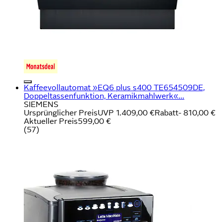
Kaffeevollautomat »EQ6 plus s400 TE654509DE,
Doppeltassenfunktion, Keramikmahlwerk«...
SIEMENS
Ursprünglicher Preis
UVP 1.409,00 €
Rabatt
- 810,00 €
Aktueller Preis
599,00 €
(
57
)