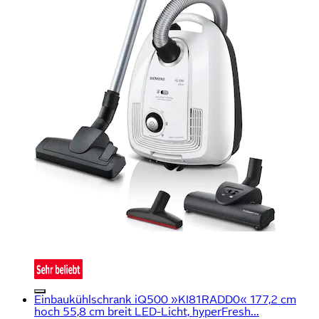
Einbaukühlschrank iQ500 »KI81RADD0« 177,2 cm
hoch 55,8 cm breit LED-Licht, hyperFresh...