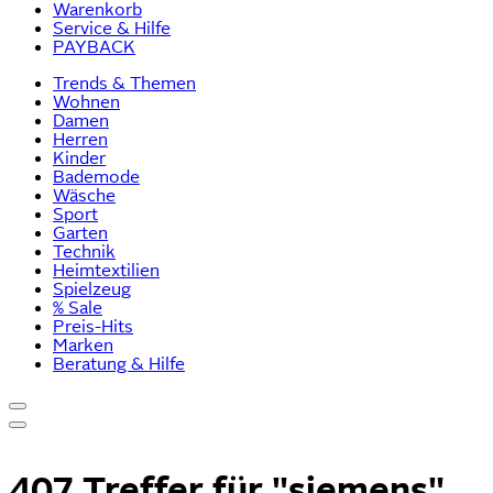
Warenkorb
Service & Hilfe
PAYBACK
Trends & Themen
Wohnen
Damen
Herren
Kinder
Bademode
Wäsche
Sport
Garten
Technik
Heimtextilien
Spielzeug
% Sale
Preis-Hits
Marken
Beratung & Hilfe
407 Treffer für
"siemens"