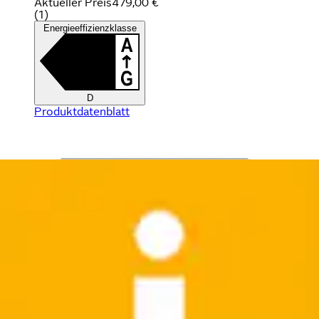
Aktueller Preis
479,00 €
(
1
)
Energieeffizienzklasse
D
Produktdatenblatt