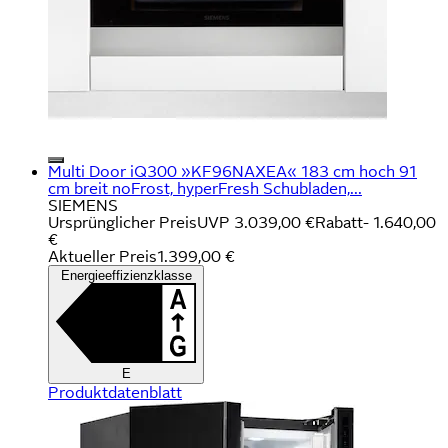
Multi Door iQ300 »KF96NAXEA« 183 cm hoch 91
cm breit noFrost, hyperFresh Schubladen,...
SIEMENS
Ursprünglicher Preis
UVP 3.039,00 €
Rabatt
- 1.640,00
€
Aktueller Preis
1.399,00 €
Energieeffizienzklasse
E
Produktdatenblatt