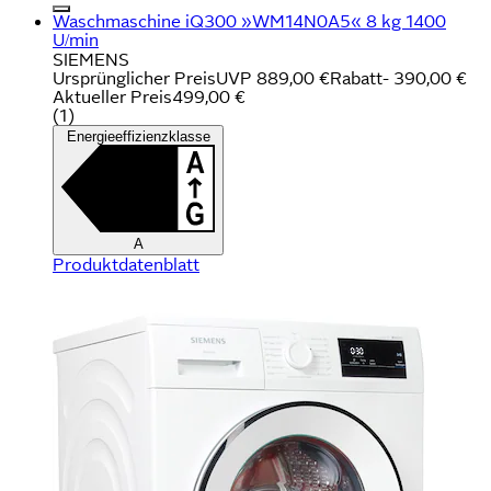
Waschmaschine iQ300 »WM14N0A5« 8 kg 1400
U/min
SIEMENS
Ursprünglicher Preis
UVP 889,00 €
Rabatt
- 390,00 €
Aktueller Preis
499,00 €
(
1
)
Energieeffizienzklasse
A
Produktdatenblatt