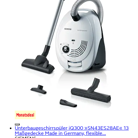
Unterbaugeschirrspüler iQ300 »SN43ES28AE« 13
Maßgedecke Made in Germany, flexible...