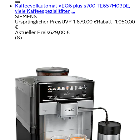
Kaffeevollautomat »EQ6 plus s700 TE657M03DE,
viele Kaffeespezialitäten,...
SIEMENS
Ursprünglicher Preis
UVP 1.679,00 €
Rabatt
- 1.050,00
€
Aktueller Preis
629,00 €
(
8
)