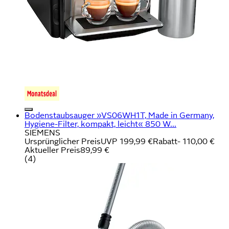
Bodenstaubsauger »VS06WH1T, Made in Germany,
Hygiene-Filter, kompakt, leicht« 850 W...
SIEMENS
Ursprünglicher Preis
UVP 199,99 €
Rabatt
- 110,00 €
Aktueller Preis
89,99 €
(
4
)