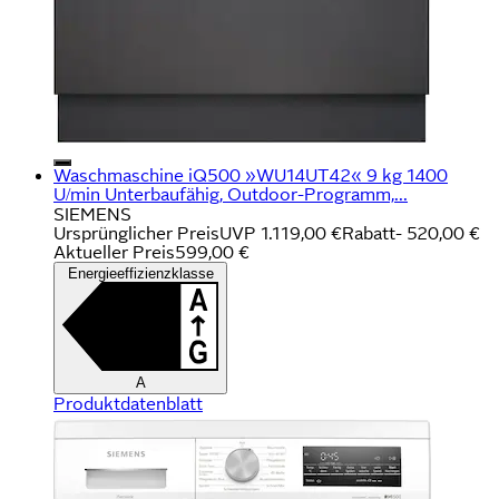
Waschmaschine iQ500 »WU14UT42« 9 kg 1400
U/min Unterbaufähig, Outdoor-Programm,...
SIEMENS
Ursprünglicher Preis
UVP 1.119,00 €
Rabatt
- 520,00 €
Aktueller Preis
599,00 €
Energieeffizienzklasse
A
Produktdatenblatt