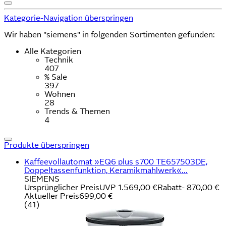
Kategorie-Navigation überspringen
Wir haben "siemens" in folgenden Sortimenten gefunden:
Alle Kategorien
Technik
407
% Sale
397
Wohnen
28
Trends & Themen
4
Produkte überspringen
Kaffeevollautomat »EQ6 plus s700 TE657503DE,
Doppeltassenfunktion, Keramikmahlwerk«...
SIEMENS
Ursprünglicher Preis
UVP 1.569,00 €
Rabatt
- 870,00 €
Aktueller Preis
699,00 €
(
41
)