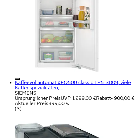
Kaffeevollautomat »EQ500 classic TP513D09, viele
Kaffeespezialitäten,...
SIEMENS
Ursprünglicher Preis
UVP 1.299,00 €
Rabatt
- 900,00 €
Aktueller Preis
399,00 €
(
3
)