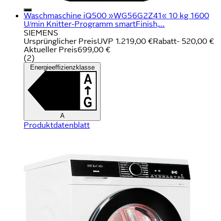
Waschmaschine iQ500 »WG56G2Z41« 10 kg 1600
U/min Knitter-Programm smartFinish,...
SIEMENS
Ursprünglicher Preis
UVP 1.219,00 €
Rabatt
- 520,00 €
Aktueller Preis
699,00 €
(
2
)
Energieeffizienzklasse
A
Produktdatenblatt