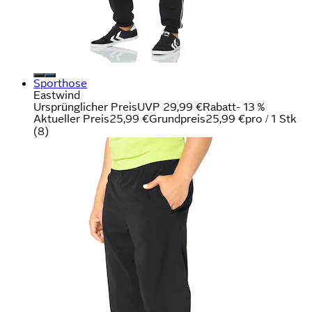
Sporthose
Eastwind
Ursprünglicher Preis
UVP 29,99 €
Rabatt
- 13 %
Aktueller Preis
25,99 €
Grundpreis
25,99 €
pro
/
1 Stk
(
8
)