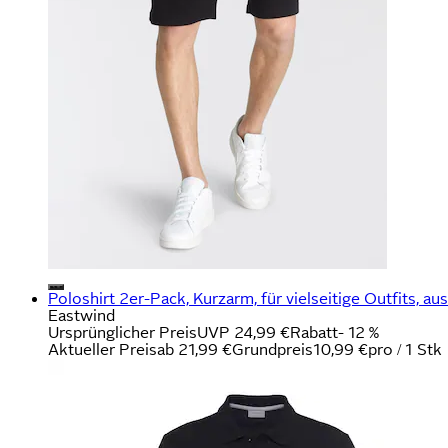
Poloshirt 2er-Pack, Kurzarm, für vielseitige Outfits, 
Eastwind
Ursprünglicher Preis
UVP 24,99 €
Rabatt
- 12 %
Aktueller Preis
ab
21,99 €
Grundpreis
10,99 €
pro
/
1 Stk