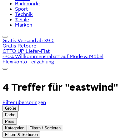
Bademode
Sport
Technik
% Sale
Marken
Gratis Versand ab 39 €
Gratis Retoure
OTTO UP Liefer-Flat
-20% Willkommensrabatt auf Mode & Möbel
Flexikonto Teilzahlung
4 Treffer für
"eastwind"
Filter überspringen
Größe
Farbe
Preis
Kategorien
Filtern / Sortieren
Filtern & Sortieren