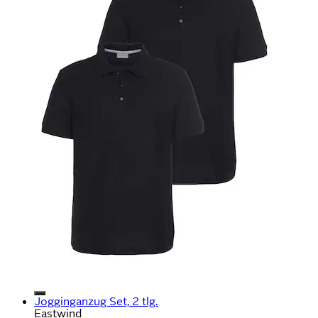
Jogginganzug Set, 2 tlg.
Eastwind