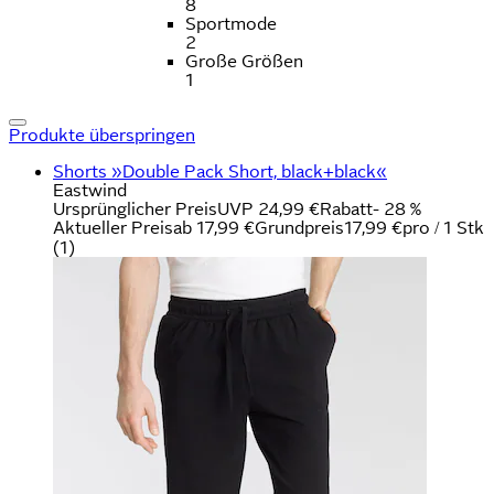
8
Sportmode
2
Große Größen
1
Produkte überspringen
Shorts »Double Pack Short, black+black«
Eastwind
Ursprünglicher Preis
UVP 24,99 €
Rabatt
- 28 %
Aktueller Preis
ab
17,99 €
Grundpreis
17,99 €
pro
/
1 Stk
(
1
)