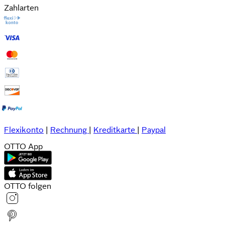
Zahlarten
Flexikonto
|
Rechnung
|
Kreditkarte
|
Paypal
OTTO App
OTTO folgen