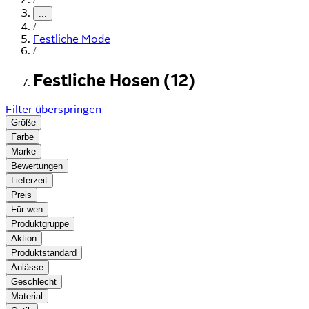
...
/
Festliche Mode
/
Festliche Hosen (12)
Filter überspringen
Größe
Farbe
Marke
Bewertungen
Lieferzeit
Preis
Für wen
Produktgruppe
Aktion
Produktstandard
Anlässe
Geschlecht
Material