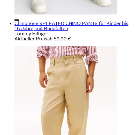
Chinohose »PLEATED CHINO PANT« für Kinder bis
16 Jahre, mit Bundfalten
Tommy Hilfiger
Aktueller Preis
ab
59,90 €