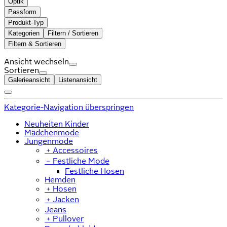
Optik
Passform
Produkt-Typ
Kategorien
Filtern / Sortieren
Filtern & Sortieren
Ansicht wechseln
Sortieren
Galerieansicht
Listenansicht
Kategorie-Navigation überspringen
Neuheiten Kinder
Mädchenmode
Jungenmode
﹢
Accessoires
﹣
Festliche Mode
Festliche Hosen
Hemden
﹢
Hosen
﹢
Jacken
Jeans
﹢
Pullover