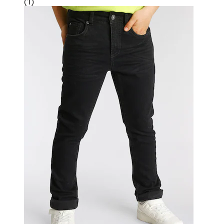
(
1
)