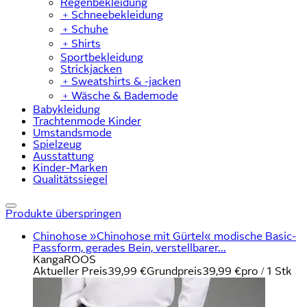
Regenbekleidung
﹢
Schneebekleidung
﹢
Schuhe
﹢
Shirts
Sportbekleidung
Strickjacken
﹢
Sweatshirts & -jacken
﹢
Wäsche & Bademode
Babykleidung
Trachtenmode Kinder
Umstandsmode
Spielzeug
Ausstattung
Kinder-Marken
Qualitätssiegel
Produkte überspringen
Chinohose »Chinohose mit Gürtel« modische Basic-
Passform, gerades Bein, verstellbarer...
KangaROOS
Aktueller Preis
39,99 €
Grundpreis
39,99 €
pro
/
1 Stk