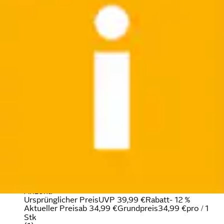
Stretch-Hose », Basic Jeans für Jungen« regular fit
mit schmalem Bein
Arizona
Ursprünglicher Preis
UVP 39,99 €
Rabatt
- 12 %
Aktueller Preis
ab
34,99 €
Grundpreis
34,99 €
pro
/
1
Stk