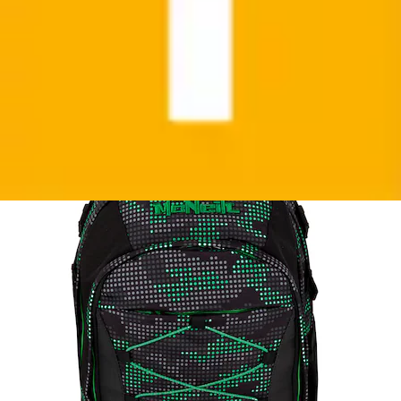
+
Farben
Schulrucksack »Luca«
McNeill
Ursprünglicher Preis
UVP 119,95 €
Rabatt
- 19 %
Aktueller Preis
95,99 €