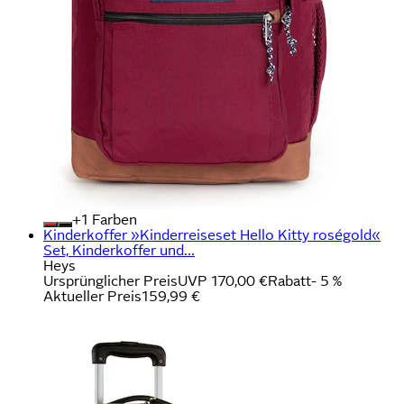
+
Farben
Kinderkoffer »Kinderreiseset Hello Kitty roségold«
Set, Kinderkoffer und...
Heys
Ursprünglicher Preis
UVP 170,00 €
Rabatt
- 5 %
Aktueller Preis
159,99 €