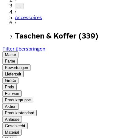
...
/
Accessoires
/
Taschen & Koffer (339)
Filter überspringen
Marke
Farbe
Bewertungen
Lieferzeit
Größe
Preis
Für wen
Produktgruppe
Aktion
Produktstandard
Anlässe
Geschlecht
Material