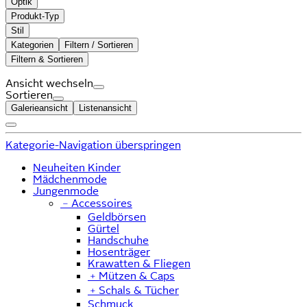
Optik
Produkt-Typ
Stil
Kategorien
Filtern / Sortieren
Filtern & Sortieren
Ansicht wechseln
Sortieren
Galerieansicht
Listenansicht
Kategorie-Navigation überspringen
Neuheiten Kinder
Mädchenmode
Jungenmode
﹣
Accessoires
Geldbörsen
Gürtel
Handschuhe
Hosenträger
Krawatten & Fliegen
﹢
Mützen & Caps
﹢
Schals & Tücher
Schmuck