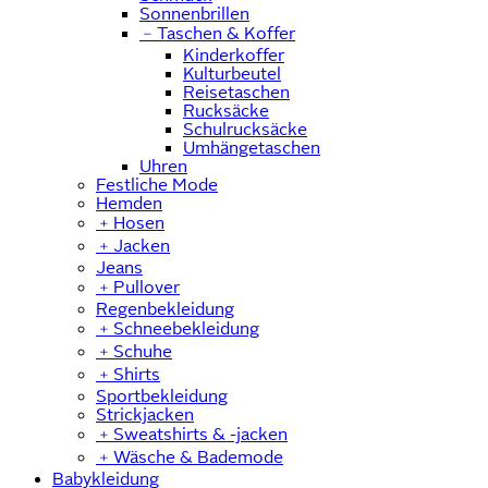
Sonnenbrillen
﹣
Taschen & Koffer
Kinderkoffer
Kulturbeutel
Reisetaschen
Rucksäcke
Schulrucksäcke
Umhängetaschen
Uhren
Festliche Mode
Hemden
﹢
Hosen
﹢
Jacken
Jeans
﹢
Pullover
Regenbekleidung
﹢
Schneebekleidung
﹢
Schuhe
﹢
Shirts
Sportbekleidung
Strickjacken
﹢
Sweatshirts & -jacken
﹢
Wäsche & Bademode
Babykleidung