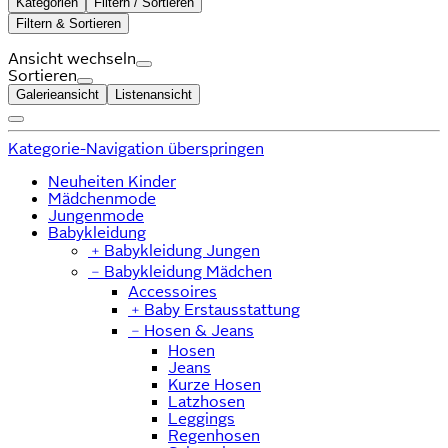
Kategorien
Filtern / Sortieren
Filtern & Sortieren
Ansicht wechseln
Sortieren
Galerieansicht
Listenansicht
Kategorie-Navigation überspringen
Neuheiten Kinder
Mädchenmode
Jungenmode
Babykleidung
﹢
Babykleidung Jungen
﹣
Babykleidung Mädchen
Accessoires
﹢
Baby Erstausstattung
﹣
Hosen & Jeans
Hosen
Jeans
Kurze Hosen
Latzhosen
Leggings
Regenhosen