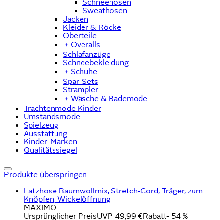
Schneehosen
Sweathosen
Jacken
Kleider & Röcke
Oberteile
﹢
Overalls
Schlafanzüge
Schneebekleidung
﹢
Schuhe
Spar-Sets
Strampler
﹢
Wäsche & Bademode
Trachtenmode Kinder
Umstandsmode
Spielzeug
Ausstattung
Kinder-Marken
Qualitätssiegel
Produkte überspringen
Latzhose Baumwollmix, Stretch-Cord, Träger, zum
Knöpfen, Wickelöffnung
MAXIMO
Ursprünglicher Preis
UVP 49,99 €
Rabatt
- 54 %