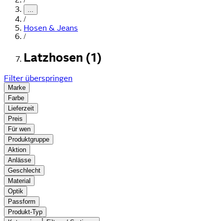
...
/
Hosen & Jeans
/
Latzhosen (1)
Filter überspringen
Marke
Farbe
Lieferzeit
Preis
Für wen
Produktgruppe
Aktion
Anlässe
Geschlecht
Material
Optik
Passform
Produkt-Typ