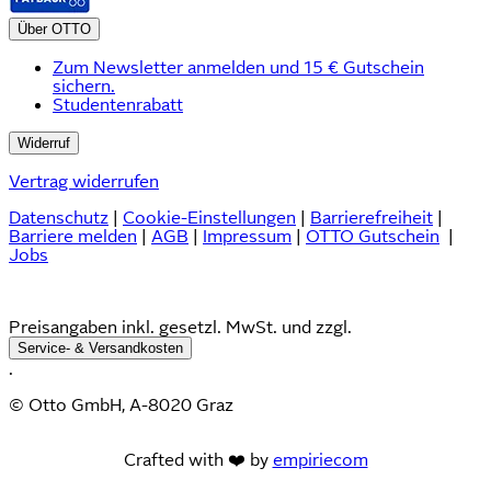
Über OTTO
Zum Newsletter anmelden und 15 € Gutschein
sichern.
Studentenrabatt
Widerruf
Vertrag widerrufen
Datenschutz
|
Cookie-Einstellungen
|
Barrierefreiheit
|
Barriere melden
|
AGB
|
Impressum
|
OTTO Gutschein
|
Jobs
Preisangaben inkl. gesetzl. MwSt. und zzgl.
Service- & Versandkosten
.
© Otto GmbH, A-8020 Graz
Crafted with ❤️ by
empiriecom