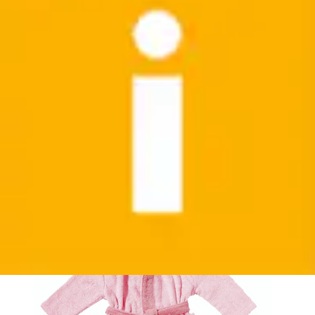
Babybademantel »Pony« 1 Stk. mit Kapuze und
kleiner Stickerei, Organic Cotton
Egeria
Ursprünglicher Preis
UVP 56,95 €
Rabatt
- 61 %
Aktueller Preis
ab
21,99 €