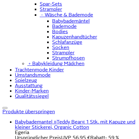
Spar-Sets
Strampler
﹣
Wäsche & Bademode
Babybademäntel
Bademode
Bodies
Kapuzenhandtücher
Schlafanzüge
Socken
Strampler
Strumpfhosen
﹢
Babykleidung Mädchen
Trachtenmode Kinder
Umstandsmode
Spielzeug
Ausstattung
Kinder-Marken
Qualitätssiegel
Produkte überspringen
Babybademantel »Teddy Bear« 1 Stk. mit Kapuze und
kleiner Stickerei, Organic Cotton
Egeria
Ursprünglicher Preis
UVP 56,95 €
Rabatt
- 59 %