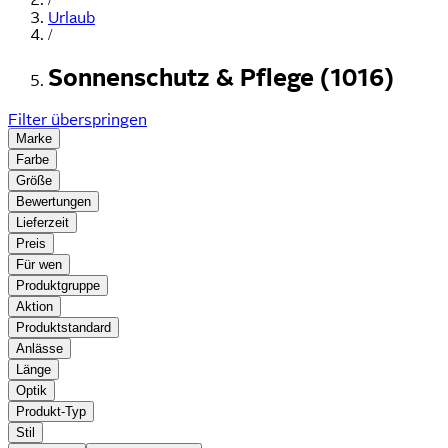
Urlaub
/
Sonnenschutz & Pflege (1016)
Filter überspringen
Marke
Farbe
Größe
Bewertungen
Lieferzeit
Preis
Für wen
Produktgruppe
Aktion
Produktstandard
Anlässe
Länge
Optik
Produkt-Typ
Stil