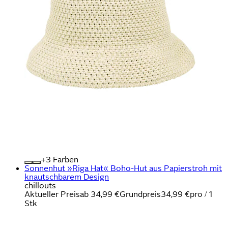
+
Farben
Sonnenhut »Riga Hat« Boho-Hut aus Papierstroh mit
knautschbarem Design
chillouts
Aktueller Preis
ab
34,99 €
Grundpreis
34,99 €
pro
/
1
Stk