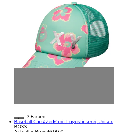
+
Farben
Baseball Cap »Zed« mit Logostickerei, Unisex
BOSS
Aktueller Preis
46,99 €