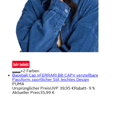
+
Farben
Baseball Cap »FERRARI BB CAP« verstellbare
Passform, sportlicher Stil, leichtes Design
PUMA
Ursprünglicher Preis
UVP 39,95 €
Rabatt
- 9 %
Aktueller Preis
35,99 €