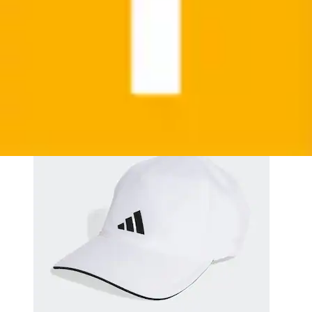
Baseball Cap »CAP CLIMA« mit Climacool®
adidas Performance
Ursprünglicher Preis
UVP 20,00 €
Rabatt
- 5 %
Aktueller Preis
18,99 €