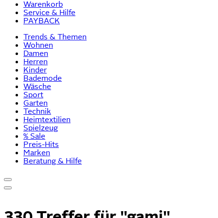
Warenkorb
Service & Hilfe
PAYBACK
Trends & Themen
Wohnen
Damen
Herren
Kinder
Bademode
Wäsche
Sport
Garten
Technik
Heimtextilien
Spielzeug
% Sale
Preis-Hits
Marken
Beratung & Hilfe
330 Treffer für
"gami"