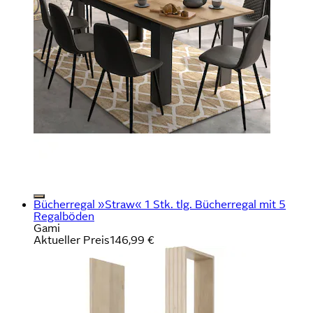
Bücherregal »Straw« 1 Stk. tlg. Bücherregal mit 5
Regalböden
Gami
Aktueller Preis
146,99 €