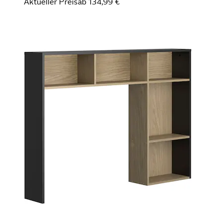
Aktueller Preis
ab
134,99 €