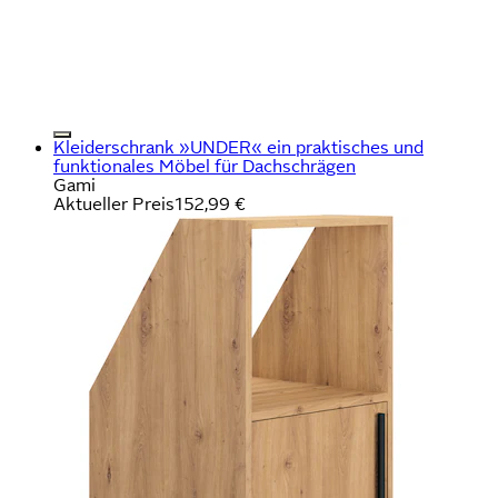
Kleiderschrank »UNDER« ein praktisches und
funktionales Möbel für Dachschrägen
Gami
Aktueller Preis
152,99 €