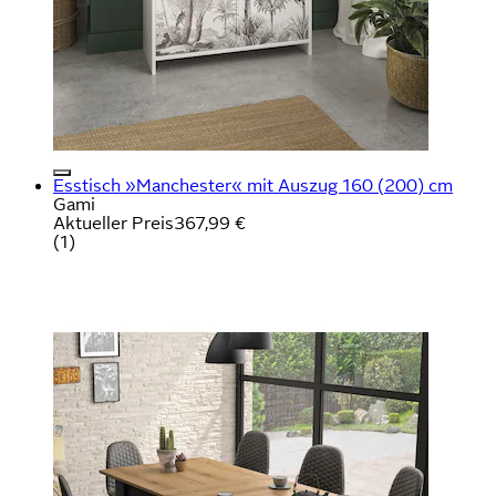
Esstisch »Manchester« mit Auszug 160 (200) cm
Gami
Aktueller Preis
367,99 €
(
1
)