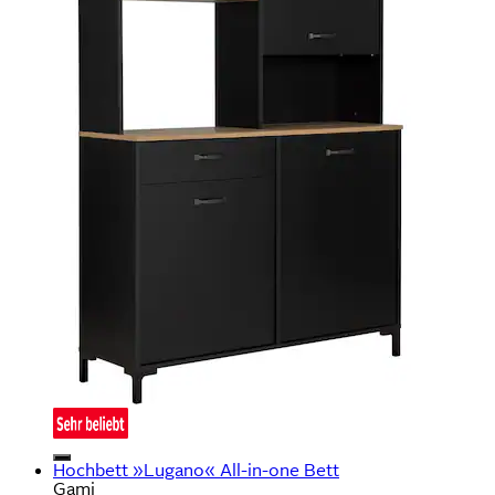
Hochbett »Lugano« All-in-one Bett
Gami