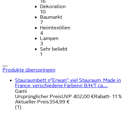
16
Dekoration
10
Baumarkt
7
Heimtextilien
4
Lampen
3
Sehr beliebt
1
Produkte überspringen
Stauraumbett »"Erwan", viel Stauraum, Made in
France, verschiedene Farben« B/H/T ca....
Gami
Ursprünglicher Preis
UVP 402,00 €
Rabatt
- 11 %
Aktueller Preis
354,99 €
(
1
)