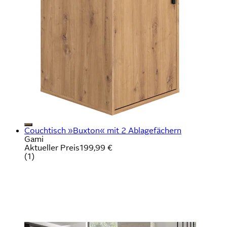
Couchtisch »Buxton« mit 2 Ablagefächern
Gami
Aktueller Preis
199,99 €
(
1
)