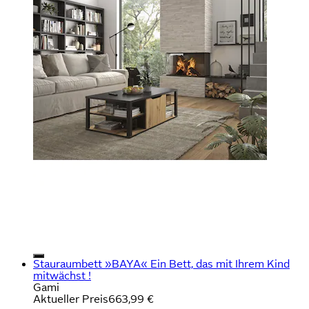
Stauraumbett »BAYA« Ein Bett, das mit Ihrem Kind
mitwächst !
Gami
Aktueller Preis
663,99 €