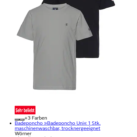
+
Farben
Badeponcho »Badeponcho Uni« 1 Stk.
maschinenwaschbar, trocknergeeignet
Wörner