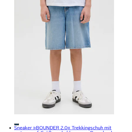
Sneaker »BOUNDER 2.0« Trekkingschuh mit