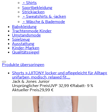
﹢
Shirts
Sportbekleidung
Strickjacken
﹢
Sweatshirts & -jacken
﹢
Wäsche & Bademode
Babykleidung
Trachtenmode Kinder
Umstandsmode
Spielzeug
Ausstattung
Kinder-Marken
Qualitätssiegel
Produkte überspringen
Shorts »JJITONY locker und pflegeleicht für Alltag«
unifarben, modisch, relaxed fit,...
Jack & Jones Junior
Ursprünglicher Preis
UVP 32,99 €
Rabatt
- 9 %
Aktueller Preis
29,99 €