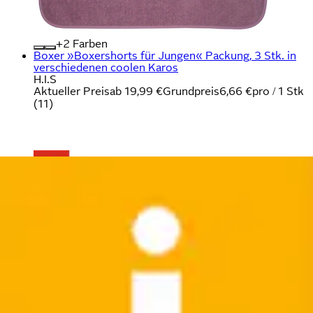
+
Farben
Boxer »Boxershorts für Jungen« Packung, 3 Stk. in
verschiedenen coolen Karos
H.I.S
Aktueller Preis
ab
19,99 €
Grundpreis
6,66 €
pro
/
1 Stk
(
11
)