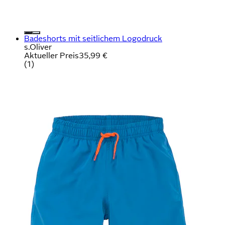
Badeshorts mit seitlichem Logodruck
s.Oliver
Aktueller Preis
35,99 €
(
1
)