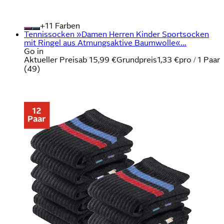
+
Farben
Tennissocken »Damen Herren Kinder Sportsocken
mit Ringel aus Atmungsaktive Baumwolle«...
Go in
Aktueller Preis
ab
15,99 €
Grundpreis
1,33 €
pro
/
1 Paar
(
49
)