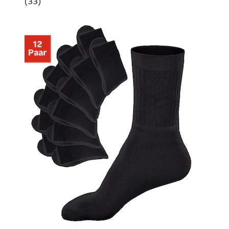
(
33
)