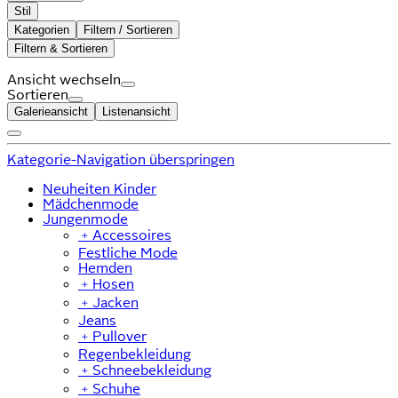
Stil
Kategorien
Filtern / Sortieren
Filtern & Sortieren
Ansicht wechseln
Sortieren
Galerieansicht
Listenansicht
Kategorie-Navigation überspringen
Neuheiten Kinder
Mädchenmode
Jungenmode
﹢
Accessoires
Festliche Mode
Hemden
﹢
Hosen
﹢
Jacken
Jeans
﹢
Pullover
Regenbekleidung
﹢
Schneebekleidung
﹢
Schuhe