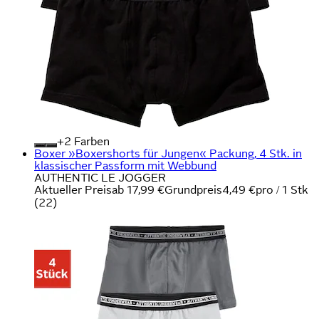
+
Farben
Boxer »Boxershorts für Jungen« Packung, 4 Stk. in
klassischer Passform mit Webbund
AUTHENTIC LE JOGGER
Aktueller Preis
ab
17,99 €
Grundpreis
4,49 €
pro
/
1 Stk
(
22
)