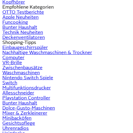
Kopfhörer
Empfohlene Kategorien
OTTO Testberichte
Apple Neuheiten
Funcooking
Bunter Haushalt
Technik Neuheiten
Deckenventilatoren
Shopping-Tipps
Einbaugeschirrspüler
Nachhaltige Waschmaschinen & Trockner
Computer
VR-Brille
Zwischenbausätze
Waschmaschinen
Nintendo Switch Spiele
Switch
Multifunktionsdrucker
Allesschneider
Playstation Controller
Bunter Haushalt
Dolce-Gusto-Maschinen
Mixer & Zerkleinerer
Minibacköfen
Gesichtspflege
Uhrenradios