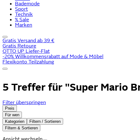
Bademode
Sport
Technik
% Sale
Marken
Gratis Versand ab 39 €
Gratis Retoure
OTTO UP Liefer-Flat
-20% Willkommensrabatt auf Mode & Möbel
Flexikonto Teilzahlung
5 Treffer für
"Super Mario B
Filter überspringen
Preis
Für wen
Kategorien
Filtern / Sortieren
Filtern & Sortieren
Ansicht wechseln