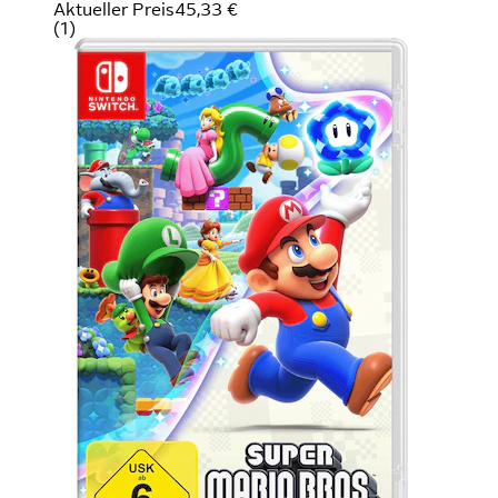
Aktueller Preis
45,33 €
(
1
)