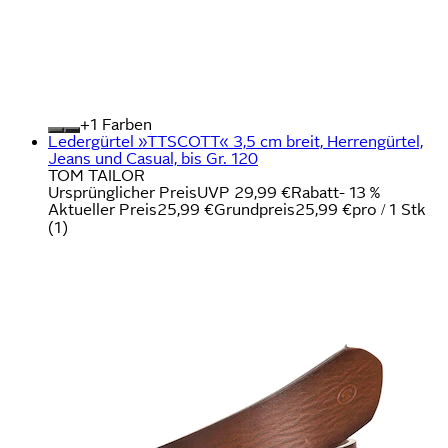
+
Farben
Ledergürtel »TTSCOTT« 3,5 cm breit, Herrengürtel,
Jeans und Casual, bis Gr. 120
TOM TAILOR
Ursprünglicher Preis
UVP 29,99 €
Rabatt
- 13 %
Aktueller Preis
25,99 €
Grundpreis
25,99 €
pro
/
1 Stk
(
1
)