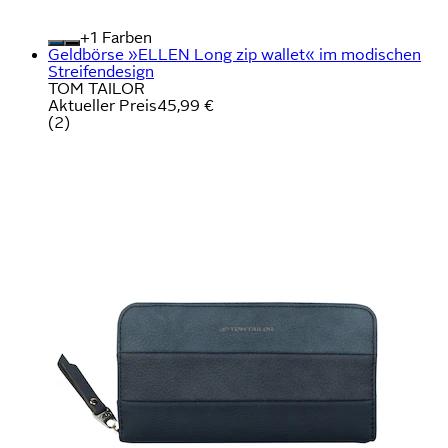
+
Farben
Geldbörse »ELLEN Long zip wallet« im modischen
Streifendesign
TOM TAILOR
Aktueller Preis
45,99 €
(
2
)