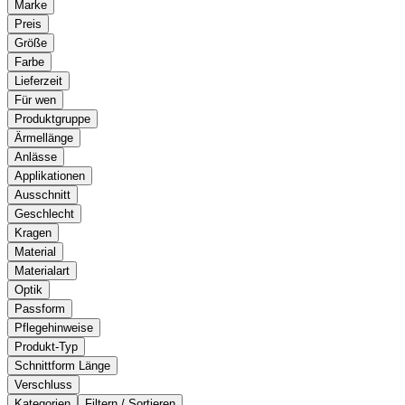
Marke
Preis
Größe
Farbe
Lieferzeit
Für wen
Produktgruppe
Ärmellänge
Anlässe
Applikationen
Ausschnitt
Geschlecht
Kragen
Material
Materialart
Optik
Passform
Pflegehinweise
Produkt-Typ
Schnittform Länge
Verschluss
Kategorien
Filtern / Sortieren