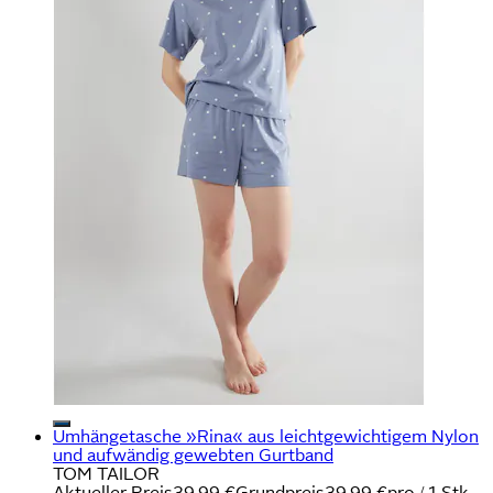
Umhängetasche »Rina« aus leichtgewichtigem Nylon
und aufwändig gewebten Gurtband
TOM TAILOR
Aktueller Preis
39,99 €
Grundpreis
39,99 €
pro
/
1 Stk