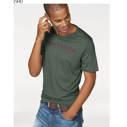
(
94
)