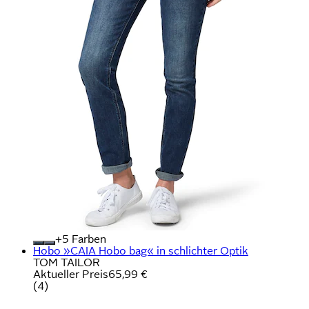
+
Farben
Hobo »CAIA Hobo bag« in schlichter Optik
TOM TAILOR
Aktueller Preis
65,99 €
(
4
)