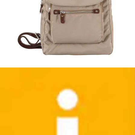
+
Farben
Umhängetasche »Cilia« lässige Handtasche für die
Party aus Lederimitat in strahlenden...
TOM TAILOR Denim
Aktueller Preis
35,99 €
Grundpreis
35,99 €
pro
/
1 Stk