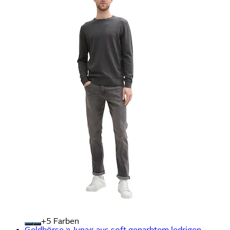
+
Farben
Geldbörse »Juna« aus soft genarbtem ledrigen