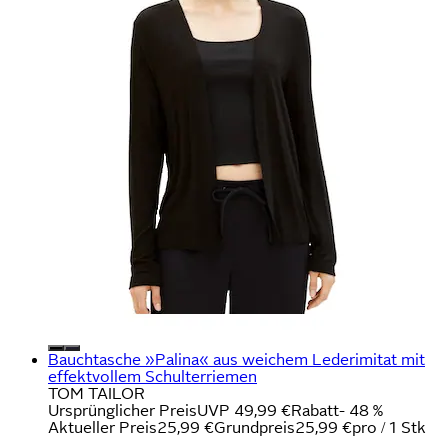
Bauchtasche »Palina« aus weichem Lederimitat mit
effektvollem Schulterriemen
TOM TAILOR
Ursprünglicher Preis
UVP 49,99 €
Rabatt
- 48 %
Aktueller Preis
25,99 €
Grundpreis
25,99 €
pro
/
1 Stk