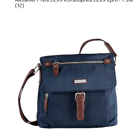
(
12
)