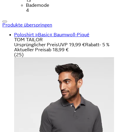
13
Bademode
4
Produkte überspringen
Poloshirt »Basic« Baumwoll-Piqué
TOM TAILOR
Ursprünglicher Preis
UVP 19,99 €
Rabatt
- 5 %
Aktueller Preis
ab
18,99 €
(
25
)