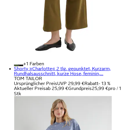
+
Farben
Shorty »Charlotte« 2 tlg. gepunktet, Kurzarm,
Rundhalsausschnitt, kurze Hose, feminin,...
TOM TAILOR
Ursprünglicher Preis
UVP 29,99 €
Rabatt
- 13 %
Aktueller Preis
ab
25,99 €
Grundpreis
25,99 €
pro
/
1
Stk