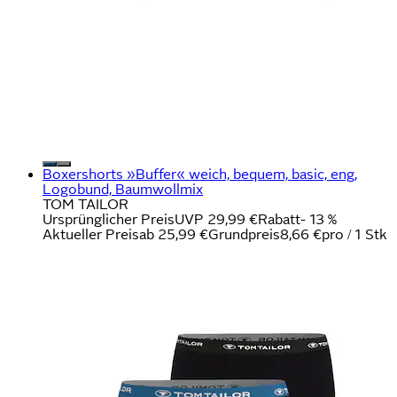
Boxershorts »Buffer« weich, bequem, basic, eng,
Logobund, Baumwollmix
TOM TAILOR
Ursprünglicher Preis
UVP 29,99 €
Rabatt
- 13 %
Aktueller Preis
ab
25,99 €
Grundpreis
8,66 €
pro
/
1 Stk