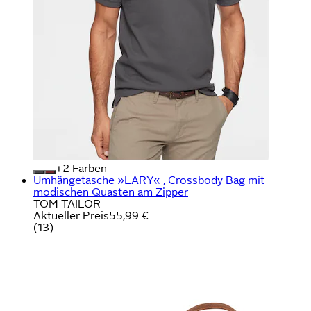
+
Farben
Umhängetasche »LARY« , Crossbody Bag mit
modischen Quasten am Zipper
TOM TAILOR
Aktueller Preis
55,99 €
(
13
)