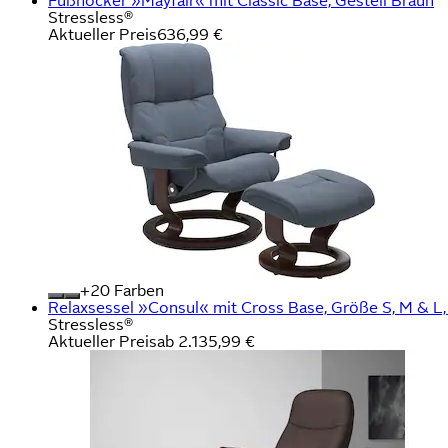
Fußhocker »Mayfair« mit Classic Base, Gestell Braun
Stressless®
Aktueller Preis
636,99 €
+
Farben
Relaxsessel »Consul« mit Cross Base, Größe S, M & L
Stressless®
Aktueller Preis
ab
2.135,99 €