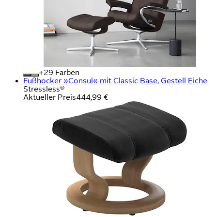
+
Farben
Fußhocker »Consul« mit Classic Base, Gestell Eiche
Stressless®
Aktueller Preis
444,99 €