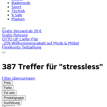
Bademode
Sport
Technik
% Sale
Marken
Gratis Versand ab 39 €
Gratis Retoure
OTTO UP Liefer-Flat
-20% Willkommensrabatt auf Mode & Möbel
Flexikonto Teilzahlung
387 Treffer für
"stressless"
Filter überspringen
Preis
Farbe
Für wen
Produktgruppe
Ausführung