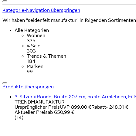
Kategorie-Navigation überspringen
Wir haben "seidenfelt manufaktur" in folgenden Sortimente
Alle Kategorien
Wohnen
325
% Sale
303
Trends & Themen
184
Marken
99
Produkte überspringen
3-Sitzer »Rondo, Breite 207 cm, breite Armlehnen, Fü
TRENDMANUFAKTUR
Ursprünglicher Preis
UVP 899,00 €
Rabatt
- 248,01 €
Aktueller Preis
ab
650,99 €
(
14
)