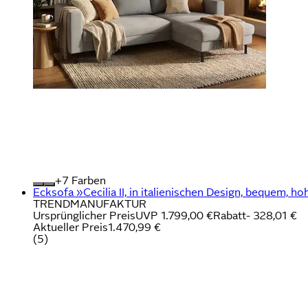
+
Farben
Ecksofa »Cecilia II, in italienischen Design, bequem, h
TRENDMANUFAKTUR
Ursprünglicher Preis
UVP 1.799,00 €
Rabatt
- 328,01 €
Aktueller Preis
1.470,99 €
(
5
)