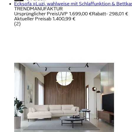
Ecksofa »Luzi, wahlweise mit Schlaffunktion & Bettkas
TRENDMANUFAKTUR
Ursprünglicher Preis
UVP 1.699,00 €
Rabatt
- 298,01 €
Aktueller Preis
ab
1.400,99 €
(
2
)