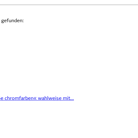
n gefunden:
ße chromfarben« wahlweise mit...