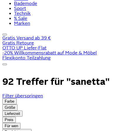
Bademode
Sport
Technik
% Sale
Marken
Gratis Versand ab 39 €
Gratis Retoure
OTTO UP Liefer-Flat
-20% Willkommensrabatt auf Mode & Möbel
Flexikonto Teilzahlung
92 Treffer für
"sanetta"
Filter überspringen
Farbe
Größe
Lieferzeit
Preis
Für wen