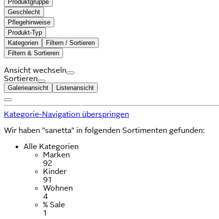
Produktgruppe
Geschlecht
Pflegehinweise
Produkt-Typ
Kategorien
Filtern / Sortieren
Filtern & Sortieren
Ansicht wechseln
Sortieren
Galerieansicht
Listenansicht
Kategorie-Navigation überspringen
Wir haben "sanetta" in folgenden Sortimenten gefunden:
Alle Kategorien
Marken
92
Kinder
91
Wohnen
4
% Sale
1