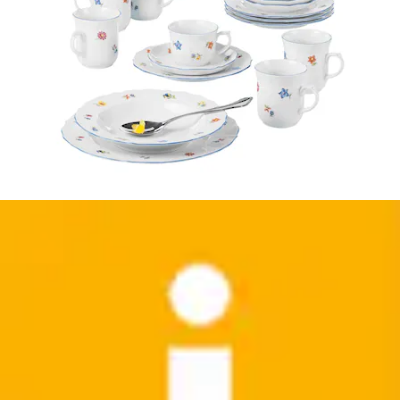
Kindergeschirr-Set »Kindergeschirr Set Compact Auf
der Baustelle 5er Set bunt«...
Seltmann Weiden
Aktueller Preis
115,99 €