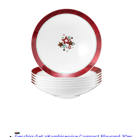
Geschirr-Set »Kombiservice Compact Blaurand 30er