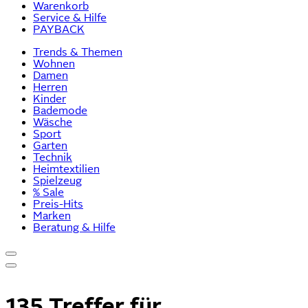
Warenkorb
Service & Hilfe
PAYBACK
Trends & Themen
Wohnen
Damen
Herren
Kinder
Bademode
Wäsche
Sport
Garten
Technik
Heimtextilien
Spielzeug
% Sale
Preis-Hits
Marken
Beratung & Hilfe
135 Treffer für