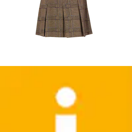
Neu
Midirock Regular fit mit Kordelzug
RICHROYAL
Ursprünglicher Preis
UVP 99,95 €
Rabatt
- 31 %
Aktueller Preis
ab
67,99 €