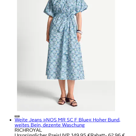
Weite Jeans »NOS MR SC F Blue« Hoher Bund,
weites Bein, dezente Waschung
RICHROYAL
Ursprünglicher Preis
UVP 149,95 €
Rabatt
- 62,96 €