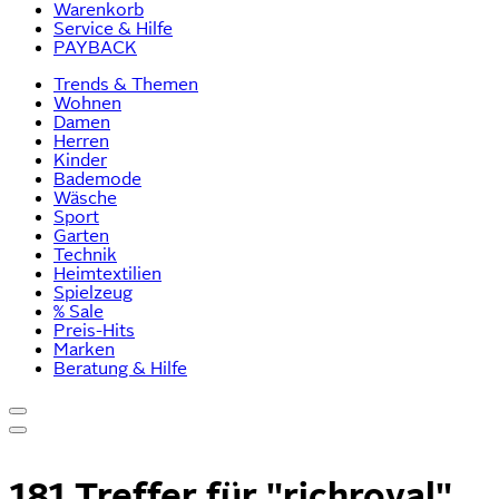
Warenkorb
Service & Hilfe
PAYBACK
Trends & Themen
Wohnen
Damen
Herren
Kinder
Bademode
Wäsche
Sport
Garten
Technik
Heimtextilien
Spielzeug
% Sale
Preis-Hits
Marken
Beratung & Hilfe
181 Treffer für
"richroyal"