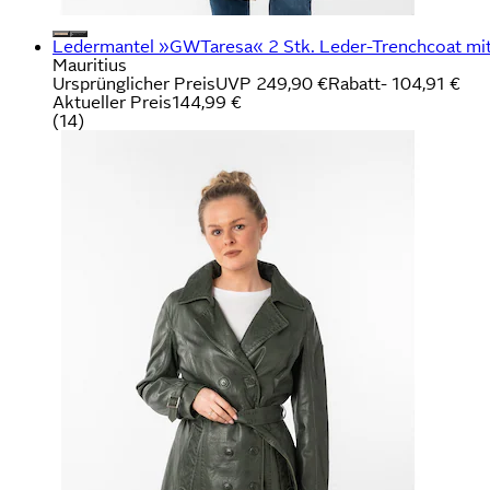
Ledermantel »GWTaresa« 2 Stk. Leder-Trenchcoat mit
Mauritius
Ursprünglicher Preis
UVP 249,90 €
Rabatt
- 104,91 €
Aktueller Preis
144,99 €
(
14
)