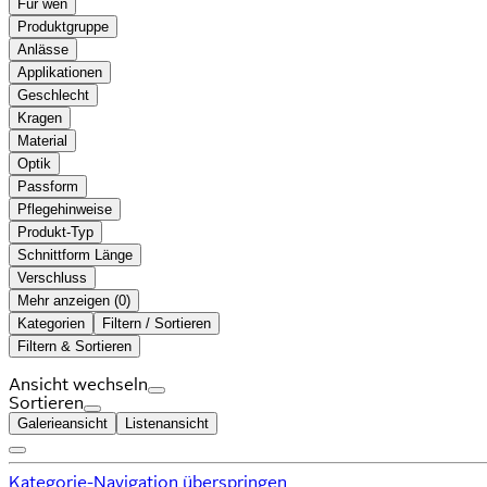
Für wen
Produktgruppe
Anlässe
Applikationen
Geschlecht
Kragen
Material
Optik
Passform
Pflegehinweise
Produkt-Typ
Schnittform Länge
Verschluss
Mehr anzeigen (
)
Kategorien
Filtern / Sortieren
Filtern & Sortieren
Ansicht wechseln
Sortieren
Galerieansicht
Listenansicht
Kategorie-Navigation überspringen