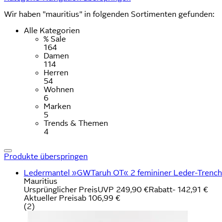
Wir haben "mauritius" in folgenden Sortimenten gefunden:
Alle Kategorien
% Sale
164
Damen
114
Herren
54
Wohnen
6
Marken
5
Trends & Themen
4
Produkte überspringen
Ledermantel »GWTaruh OT« 2 femininer Leder-Trenchc
Mauritius
Ursprünglicher Preis
UVP 249,90 €
Rabatt
- 142,91 €
Aktueller Preis
ab
106,99 €
(
2
)