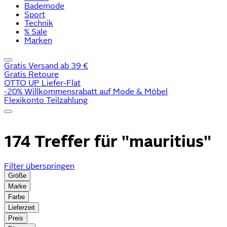
Bademode
Sport
Technik
% Sale
Marken
Gratis Versand ab 39 €
Gratis Retoure
OTTO UP Liefer-Flat
-20% Willkommensrabatt auf Mode & Möbel
Flexikonto Teilzahlung
174 Treffer für
"mauritius"
Filter überspringen
Größe
Marke
Farbe
Lieferzeit
Preis