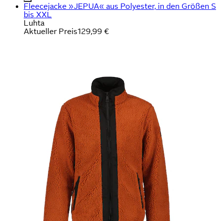
Fleecejacke »JEPUA« aus Polyester, in den Größen S
bis XXL
Luhta
Aktueller Preis
129,99 €