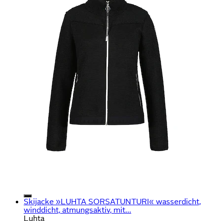
Skijacke »LUHTA SORSATUNTURI« wasserdicht,
winddicht, atmungsaktiv, mit...
Luhta