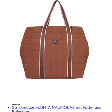
Strickmütze »LUHTA NAUMOLA« mit Futter aus
Polyester