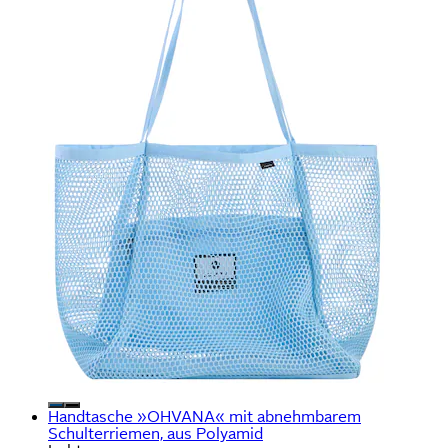
Handtasche »OHVANA« mit abnehmbarem
Schulterriemen, aus Polyamid