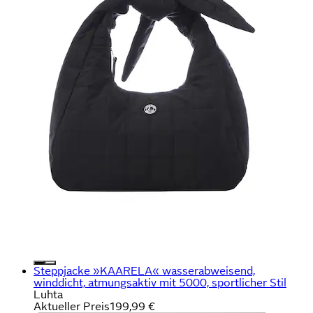
Steppjacke »KAARELA« wasserabweisend,
winddicht, atmungsaktiv mit 5000, sportlicher Stil
Luhta
Aktueller Preis
199,99 €