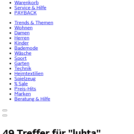
Warenkorb
Service & Hilfe
PAYBACK
Trends & Themen
Wohnen
Damen
Herren
Kinder
Bademode
Wäsche
Sport
Garten
Technik
Heimtextilien
Spielzeug
% Sale
Preis-Hits
Marken
Beratung & Hilfe
49 Treffer für
"luhta"