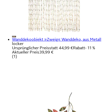
Wanddekoobjekt »Zweig« Wanddeko, aus Metall
locker
Ursprünglicher Preis
statt 44,99 €
Rabatt
- 11 %
Aktueller Preis
39,99 €
(
1
)