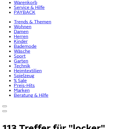
Warenkorb
Service & Hilfe
PAYBACK
Trends & Themen
Wohnen
Damen
Herren
Kinder
Bademode
Wäsche
Sport
Garten
Technik
Heimtextilien
Spielzeug
% Sale
Preis-Hits
Marken
Beratung & Hilfe
113 Treffer für
"locker"