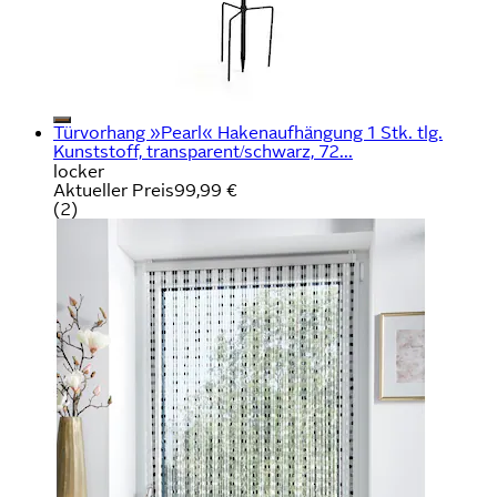
Türvorhang »Pearl« Hakenaufhängung 1 Stk. tlg.
Kunststoff, transparent/schwarz, 72...
locker
Aktueller Preis
99,99 €
(
2
)