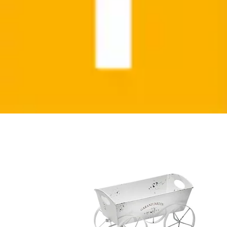
Blumentopf »Leiterwagen«
locker
Aktueller Preis
23,99 €