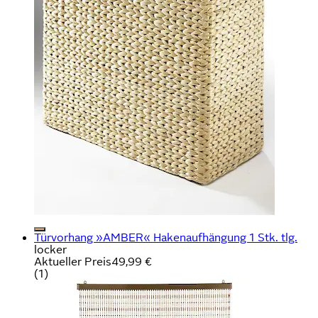
Türvorhang »AMBER« Hakenaufhängung 1 Stk. tlg.
locker
Aktueller Preis
49,99 €
(
1
)