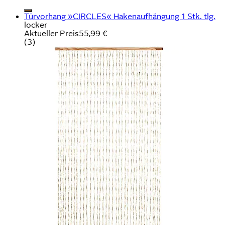
Türvorhang »CIRCLES« Hakenaufhängung 1 Stk. tlg.
locker
Aktueller Preis
55,99 €
(
3
)