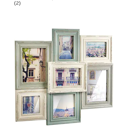
(
2
)