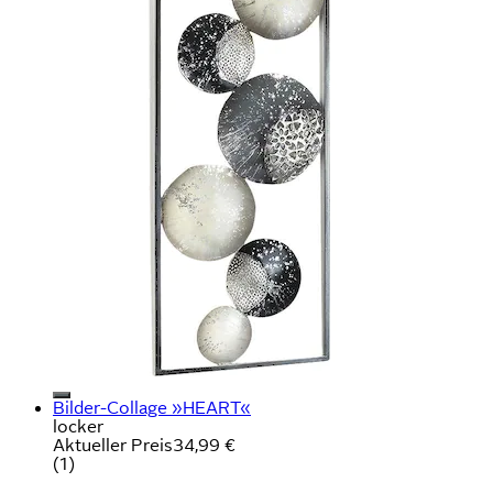
Bilder-Collage »HEART«
locker
Aktueller Preis
34,99 €
(
1
)