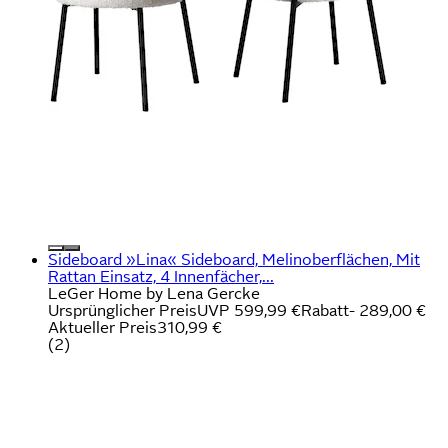
Sideboard »Lina« Sideboard, Melinoberflächen, Mit
Rattan Einsatz, 4 Innenfächer,...
LeGer Home by Lena Gercke
Ursprünglicher Preis
UVP 599,99 €
Rabatt
- 289,00 €
Aktueller Preis
310,99 €
(
2
)