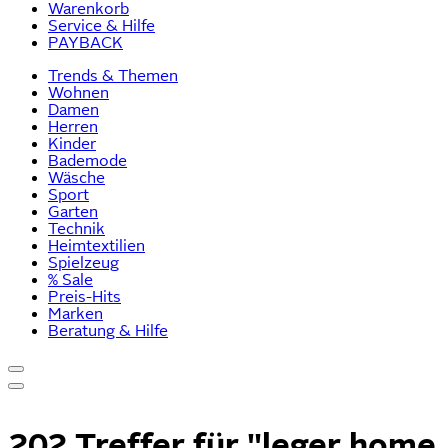
Warenkorb
Service & Hilfe
PAYBACK
Trends & Themen
Wohnen
Damen
Herren
Kinder
Bademode
Wäsche
Sport
Garten
Technik
Heimtextilien
Spielzeug
% Sale
Preis-Hits
Marken
Beratung & Hilfe
202 Treffer für
"leger home