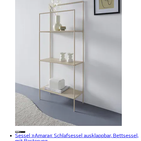
Sessel »Amara« Schlafsessel ausklappbar, Bettsessel,
mit Rasterung