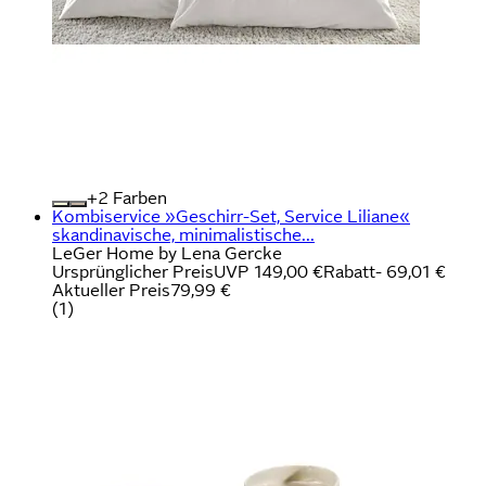
+
Farben
Kombiservice »Geschirr-Set, Service Liliane«
skandinavische, minimalistische...
LeGer Home by Lena Gercke
Ursprünglicher Preis
UVP 149,00 €
Rabatt
- 69,01 €
Aktueller Preis
79,99 €
(
1
)