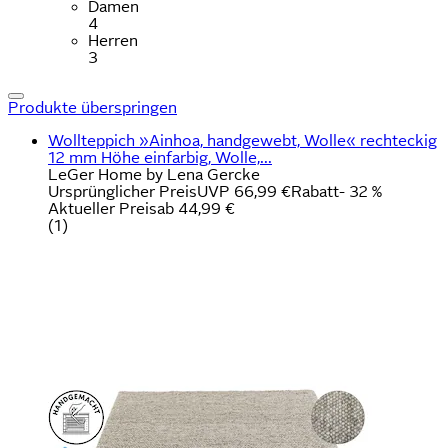
Damen
4
Herren
3
Produkte überspringen
Wollteppich »Ainhoa, handgewebt, Wolle« rechteckig
12 mm Höhe einfarbig, Wolle,...
LeGer Home by Lena Gercke
Ursprünglicher Preis
UVP 66,99 €
Rabatt
- 32 %
Aktueller Preis
ab
44,99 €
(
1
)