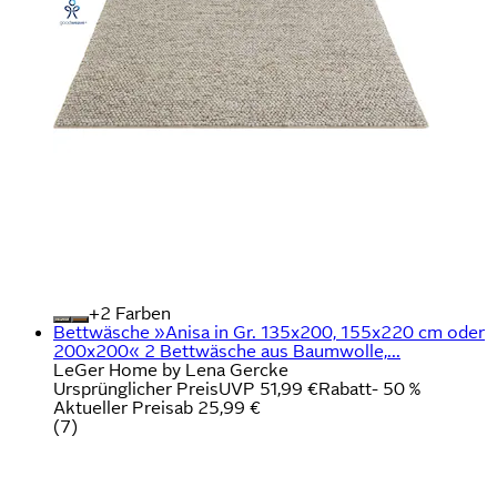
+
Farben
Bettwäsche »Anisa in Gr. 135x200, 155x220 cm oder
200x200« 2 Bettwäsche aus Baumwolle,...
LeGer Home by Lena Gercke
Ursprünglicher Preis
UVP 51,99 €
Rabatt
- 50 %
Aktueller Preis
ab
25,99 €
(
7
)