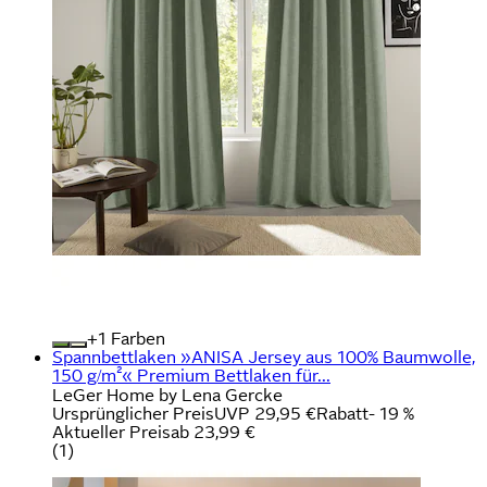
+
Farben
Spannbettlaken »ANISA Jersey aus 100% Baumwolle,
150 g/m²« Premium Bettlaken für...
LeGer Home by Lena Gercke
Ursprünglicher Preis
UVP 29,95 €
Rabatt
- 19 %
Aktueller Preis
ab
23,99 €
(
1
)