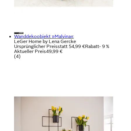
Wanddekoobjekt »Malvina«
LeGer Home by Lena Gercke
Ursprünglicher Preis
statt 54,99 €
Rabatt
- 9 %
Aktueller Preis
49,99 €
(
4
)