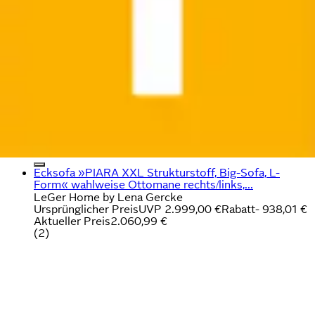
Ecksofa »PIARA XXL Strukturstoff, Big-Sofa, L-
Form« wahlweise Ottomane rechts/links,...
LeGer Home by Lena Gercke
Ursprünglicher Preis
UVP 2.999,00 €
Rabatt
- 938,01 €
Aktueller Preis
2.060,99 €
(
2
)