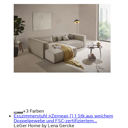
+
Farben
Esszimmerstuhl »Zernea« () 1 Stk.aus weichem
Doppelgewebe und FSC-zertifiziertem...
LeGer Home by Lena Gercke