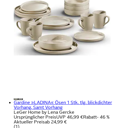
Gardine »LADINA« Ösen 1 Stk. tlg. blickdichter
Vorhang, Samt Vorhang
LeGer Home by Lena Gercke
Ursprünglicher Preis
UVP 46,99 €
Rabatt
- 46 %
Aktueller Preis
ab
24,99 €
(
1
)