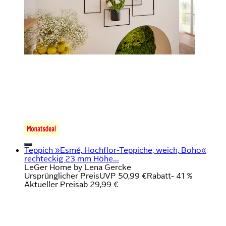
Teppich »Esmé, Hochflor-Teppiche, weich, Boho«
rechteckig 23 mm Höhe...
LeGer Home by Lena Gercke
Ursprünglicher Preis
UVP 50,99 €
Rabatt
- 41 %
Aktueller Preis
ab
29,99 €