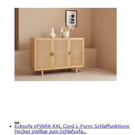
Ecksofa »PIARA XXL Cord, L-Form, Schlaffunktion«
Hocker stellbar zum Schlafsofa...