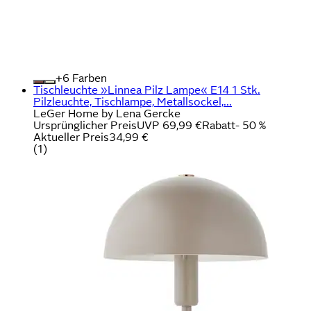
+
Farben
Tischleuchte »Linnea Pilz Lampe« E14 1 Stk.
Pilzleuchte, Tischlampe, Metallsockel,...
LeGer Home by Lena Gercke
Ursprünglicher Preis
UVP 69,99 €
Rabatt
- 50 %
Aktueller Preis
34,99 €
(
1
)