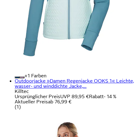
+
Farben
Outdoorjacke »Damen Regenjacke OOKS 1« Leichte,
wasser- und winddichte Jacke,...
Killtec
Ursprünglicher Preis
UVP 89,95 €
Rabatt
- 14 %
Aktueller Preis
ab
76,99 €
(
1
)