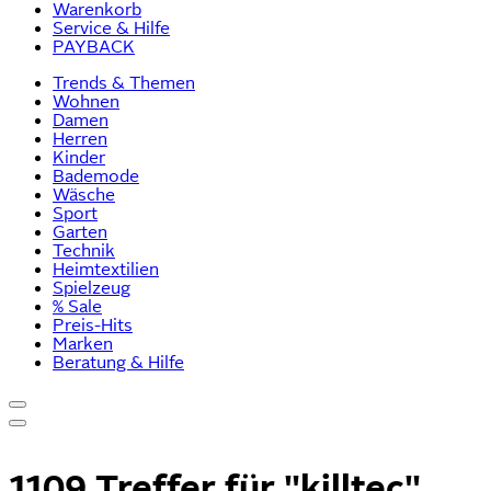
Warenkorb
Service & Hilfe
PAYBACK
Trends & Themen
Wohnen
Damen
Herren
Kinder
Bademode
Wäsche
Sport
Garten
Technik
Heimtextilien
Spielzeug
% Sale
Preis-Hits
Marken
Beratung & Hilfe
1109 Treffer für
"killtec"