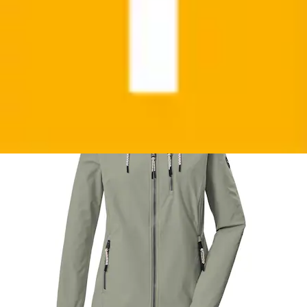
G.I.G.A. DX by killtec
Ursprünglicher Preis
UVP 99,95 €
Rabatt
- 13 %
Aktueller Preis
ab
85,99 €
(
1
)