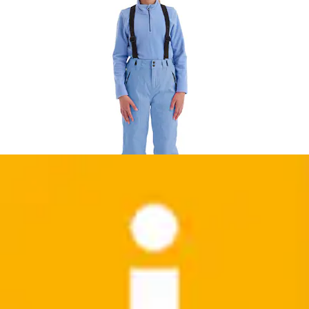
+
Farben
Softshelljacke »GS 111 WMN SFTSHLL JCKT«
Atmungsaktive, wasserabweisende Damenjacke...