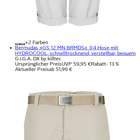
+
Farben
Bermudas »GS 12 MN BRMDS« 3/4 Hose mit
HYDROCOOL, schnelltrocknend, verstellbar, bequem
G.I.G.A. DX by killtec
Ursprünglicher Preis
UVP 59,95 €
Rabatt
- 13 %
Aktueller Preis
ab
51,99 €