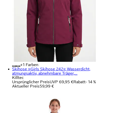
+
Farben
Skihose »Girls Skihose 242« Wasserdicht,
atmungsaktiv, abnehmbare Träger,...
Killtec
Ursprünglicher Preis
UVP 69,95 €
Rabatt
- 14 %
Aktueller Preis
59,99 €