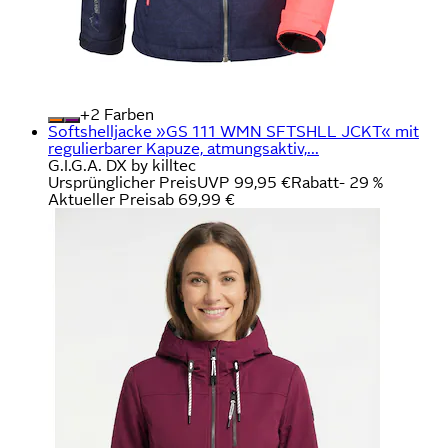
+
Farben
Softshelljacke »GS 111 WMN SFTSHLL JCKT« mit
regulierbarer Kapuze, atmungsaktiv,...
G.I.G.A. DX by killtec
Ursprünglicher Preis
UVP 99,95 €
Rabatt
- 29 %
Aktueller Preis
ab
69,99 €