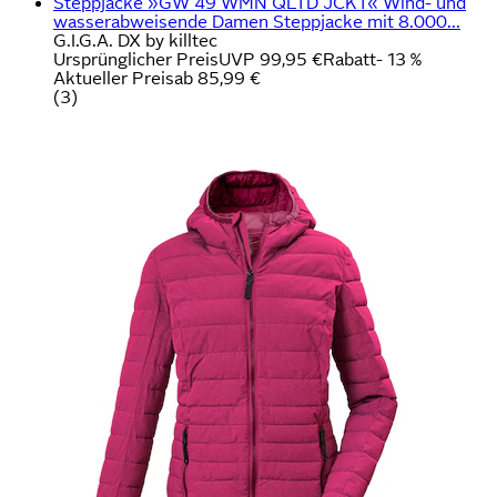
Steppjacke »GW 49 WMN QLTD JCKT« Wind- und
wasserabweisende Damen Steppjacke mit 8.000...
G.I.G.A. DX by killtec
Ursprünglicher Preis
UVP 99,95 €
Rabatt
- 13 %
Aktueller Preis
ab
85,99 €
(
3
)