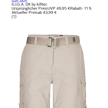
USF 60+
G.I.G.A. DX by killtec
Ursprünglicher Preis
UVP 49,95 €
Rabatt
- 11 %
Aktueller Preis
ab
43,99 €
(
1
)