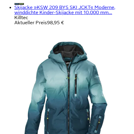
Skijacke »KSW 209 BYS SKI JCKT« Moderne,
winddichte Kinder-Skijacke mit 10.000 mm...
Killtec
Aktueller Preis
98,95 €