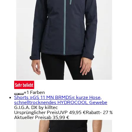
+
Farben
Shorts »GS 11 MN BRMDS« kurze Hose,
schnelltrocknendes HYDROCOOL Gewebe
G.I.G.A. DX by killtec
Ursprünglicher Preis
UVP 49,95 €
Rabatt
- 27 %
Aktueller Preis
ab
35,99 €