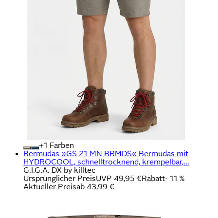
+
Farben
Bermudas »GS 21 MN BRMDS« Bermudas mit
HYDROCOOL, schnelltrocknend, krempelbar,...
G.I.G.A. DX by killtec
Ursprünglicher Preis
UVP 49,95 €
Rabatt
- 11 %
Aktueller Preis
ab
43,99 €