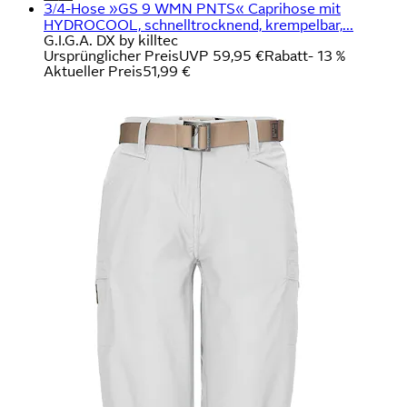
3/4-Hose »GS 9 WMN PNTS« Caprihose mit
HYDROCOOL, schnelltrocknend, krempelbar,...
G.I.G.A. DX by killtec
Ursprünglicher Preis
UVP 59,95 €
Rabatt
- 13 %
Aktueller Preis
51,99 €