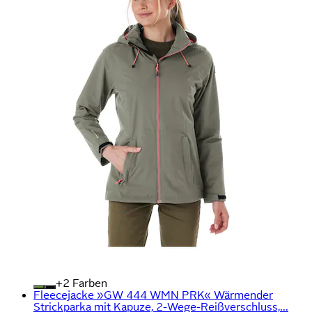
+
Farben
Fleecejacke »GW 444 WMN PRK« Wärmender
Strickparka mit Kapuze, 2-Wege-Reißverschluss,...