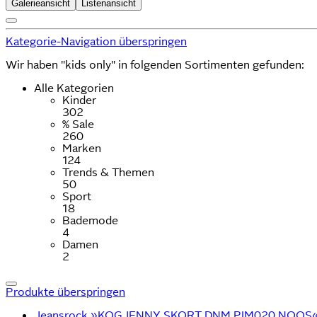
Galerieansicht
Listenansicht
Kategorie-Navigation überspringen
Wir haben "kids only" in folgenden Sortimenten gefunden:
Alle Kategorien
Kinder
302
% Sale
260
Marken
124
Trends & Themen
50
Sport
18
Bademode
4
Damen
2
Produkte überspringen
Jeansrock »KOGJENNY SKORT DNM PIM020 NOOS