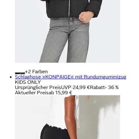
+
Farben
Schlaghose »KONPAIGE« mit Rundumgummizug
KIDS ONLY
Ursprünglicher Preis
UVP 24,99 €
Rabatt
- 36 %
Aktueller Preis
ab
15,99 €