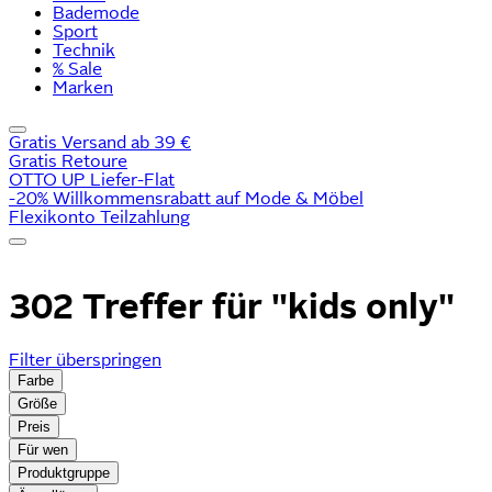
Bademode
Sport
Technik
% Sale
Marken
Gratis Versand ab 39 €
Gratis Retoure
OTTO UP Liefer-Flat
-20% Willkommensrabatt auf Mode & Möbel
Flexikonto Teilzahlung
302 Treffer für
"kids only"
Filter überspringen
Farbe
Größe
Preis
Für wen
Produktgruppe