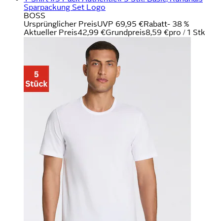
Sparpackung Set Logo
BOSS
Ursprünglicher Preis
UVP 69,95 €
Rabatt
- 38 %
Aktueller Preis
42,99 €
Grundpreis
8,59 €
pro
/
1 Stk