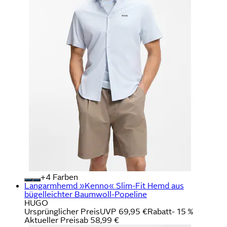
+
Farben
Langarmhemd »Kenno« Slim-Fit Hemd aus
bügelleichter Baumwoll-Popeline
HUGO
Ursprünglicher Preis
UVP 69,95 €
Rabatt
- 15 %
Aktueller Preis
ab
58,99 €