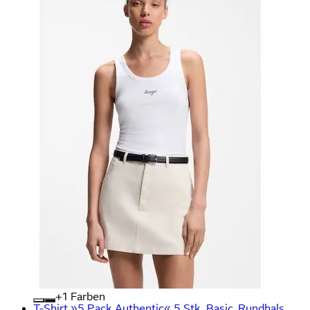
+
Farben
T-Shirt »5 Pack Authentic« 5 Stk. Basic, Rundhals