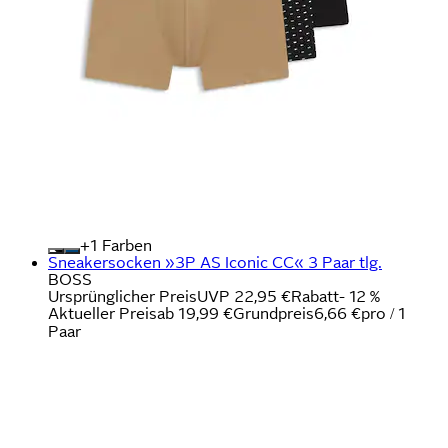
+
Farben
Sneakersocken »3P AS Iconic CC« 3 Paar tlg.
BOSS
Ursprünglicher Preis
UVP 22,95 €
Rabatt
- 12 %
Aktueller Preis
ab
19,99 €
Grundpreis
6,66 €
pro
/
1
Paar