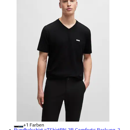
+
Farben
Rundhalsshirt »TShirtRN 2P Comfort« Packung, 2