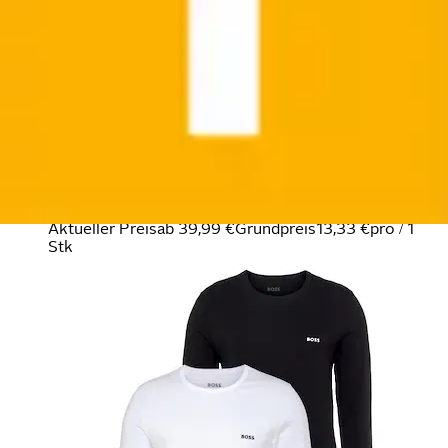
Langarmshirt »longsleeve-Shirt R-Neck Classic
COTTON 3pcs/pack« 3 Stk. mit BOSS...
BOSS
Ursprünglicher Preis
UVP 59,95 €
Rabatt
- 33 %
Aktueller Preis
ab
39,99 €
Grundpreis
13,33 €
pro
/
1
Stk