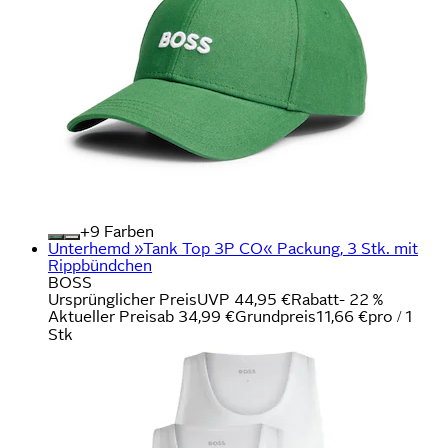
+
Farben
Unterhemd »Tank Top 3P CO« Packung, 3 Stk. mit
Rippbündchen
BOSS
Ursprünglicher Preis
UVP 44,95 €
Rabatt
- 22 %
Aktueller Preis
ab
34,99 €
Grundpreis
11,66 €
pro
/
1
Stk