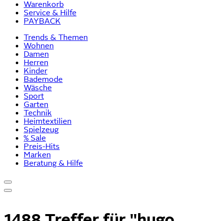
Warenkorb
Service & Hilfe
PAYBACK
Trends & Themen
Wohnen
Damen
Herren
Kinder
Bademode
Wäsche
Sport
Garten
Technik
Heimtextilien
Spielzeug
% Sale
Preis-Hits
Marken
Beratung & Hilfe
1488 Treffer für
"hugo