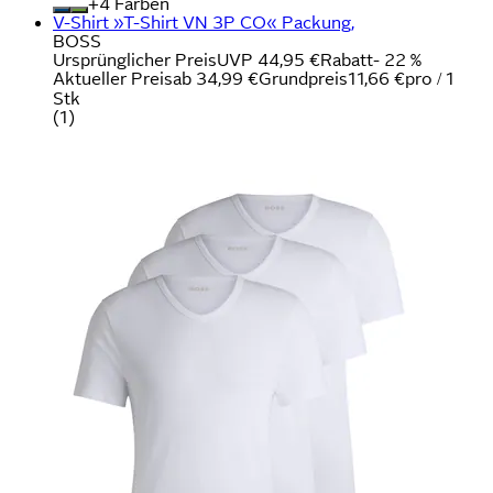
+
Farben
V-Shirt »T-Shirt VN 3P CO« Packung,
BOSS
Ursprünglicher Preis
UVP 44,95 €
Rabatt
- 22 %
Aktueller Preis
ab
34,99 €
Grundpreis
11,66 €
pro
/
1
Stk
(
1
)