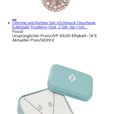
Ohrring und Ketten Set »Schmuck Geschenk
Edelstahl Tropfen« (Set, 3 Stk. tlg.) mit...
Fossil
Ursprünglicher Preis
UVP 69,00 €
Rabatt
- 14 %
Aktueller Preis
58,99 €