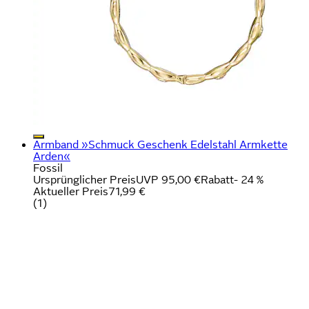
Armband »Schmuck Geschenk Edelstahl Armkette
Arden«
Fossil
Ursprünglicher Preis
UVP 95,00 €
Rabatt
- 24 %
Aktueller Preis
71,99 €
(
1
)