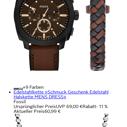
+
Farben
Edelstahlkette »Schmuck Geschenk Edelstahl
Halskette MENS DRESS«
Fossil
Ursprünglicher Preis
UVP 69,00 €
Rabatt
- 11 %
Aktueller Preis
60,99 €