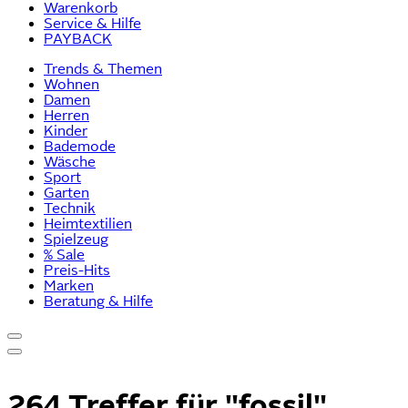
Warenkorb
Service & Hilfe
PAYBACK
Trends & Themen
Wohnen
Damen
Herren
Kinder
Bademode
Wäsche
Sport
Garten
Technik
Heimtextilien
Spielzeug
% Sale
Preis-Hits
Marken
Beratung & Hilfe
264 Treffer für
"fossil"