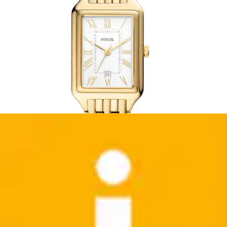
+
Farben
Fingerring »Schmuck Geschenk Edelstahl Ring
Heritage D-Link«
Fossil
Ursprünglicher Preis
UVP 55,00 €
Rabatt
- 12 %
Aktueller Preis
ab
47,99 €