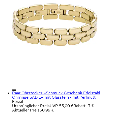
Paar Ohrstecker »Schmuck Geschenk Edelstahl
Ohrringe SADIE« mit Glasstein - mit Perlmutt
Fossil
Ursprünglicher Preis
UVP 55,00 €
Rabatt
- 7 %
Aktueller Preis
50,99 €