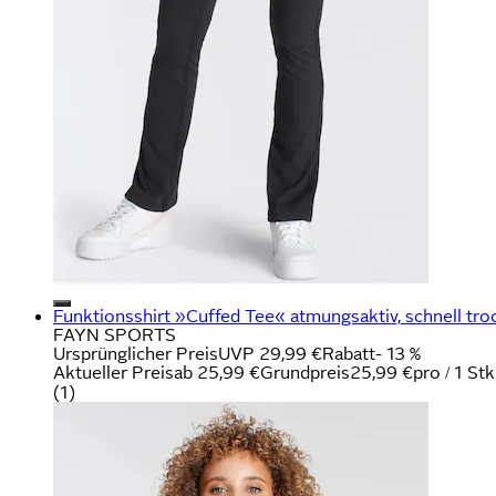
Funktionsshirt »Cuffed Tee« atmungsaktiv, schnell tro
FAYN SPORTS
Ursprünglicher Preis
UVP 29,99 €
Rabatt
- 13 %
Aktueller Preis
ab
25,99 €
Grundpreis
25,99 €
pro
/
1 Stk
(
1
)