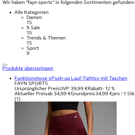
Wir haben "fayn sports" in folgenden Sortimenten gefunden:
Alle Kategorien
Damen
15
% Sale
15
Trends & Themen
15
Sport
9
Produkte überspringen
Funktionshose »Push-up Lauf-Tights« mit Taschen
FAYN SPORTS
Ursprünglicher Preis
UVP 39,99 €
Rabatt
- 12 %
Aktueller Preis
ab
34,99 €
Grundpreis
34,99 €
pro
/
1 Stk
(
1
)