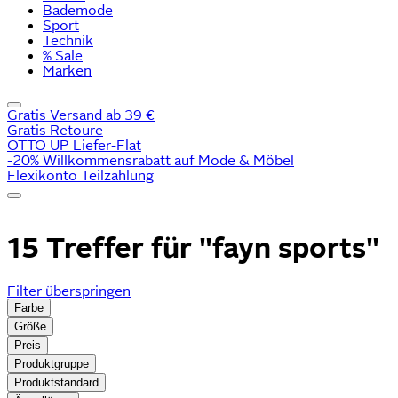
Bademode
Sport
Technik
% Sale
Marken
Gratis Versand ab 39 €
Gratis Retoure
OTTO UP Liefer-Flat
-20% Willkommensrabatt auf Mode & Möbel
Flexikonto Teilzahlung
15 Treffer für
"fayn sports"
Filter überspringen
Farbe
Größe
Preis
Produktgruppe
Produktstandard