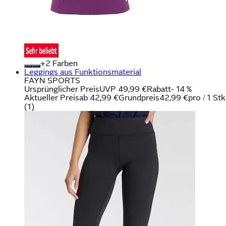
+
Farben
Leggings aus Funktionsmaterial
FAYN SPORTS
Ursprünglicher Preis
UVP 49,99 €
Rabatt
- 14 %
Aktueller Preis
ab
42,99 €
Grundpreis
42,99 €
pro
/
1 Stk
(
1
)