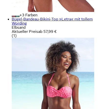
+
Farben
Bügel-Bandeau-Bikini-Top »Letra« mit tollem
Wording
Elbsand
Aktueller Preis
ab
57,99 €
(
1
)