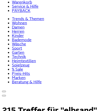
Warenkorb
Service & Hilfe
PAYBACK
Trends & Themen
Wohnen
Damen
Herren
Kinder
Bademode
Wäsche
Sport
Garten
Technik
Heimtextilien
Spielzeug
% Sale
Preis-Hits
Marken
Beratung & Hilfe
215 Treffer für
"elbsand"