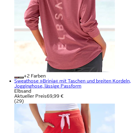
+
Farben
Sweathose »Brinja« mit Taschen und breiten Kordeln,
Jogginghose, lässige Passform
Elbsand
Aktueller Preis
69,99 €
(
29
)