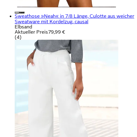
Sweathose »Neah« in 7/8 Länge, Culotte aus weicher
Sweatware mit Kordelzug, causal
Elbsand
Aktueller Preis
79,99 €
(
4
)