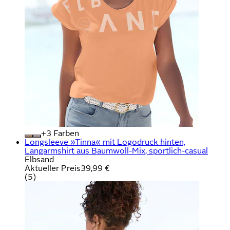
+
Farben
Longsleeve »Tinna« mit Logodruck hinten,
Langarmshirt aus Baumwoll-Mix, sportlich-casual
Elbsand
Aktueller Preis
39,99 €
(
5
)