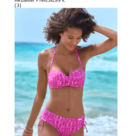
Aktueller Preis
36,99 €
(
3
)