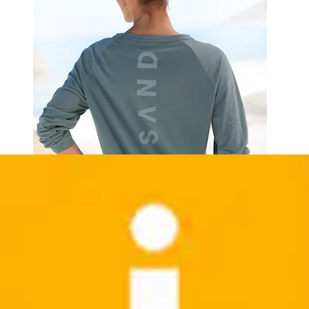
+
Farben
Crop-Bikini-Top »Letra« mit tollem Wording
Elbsand