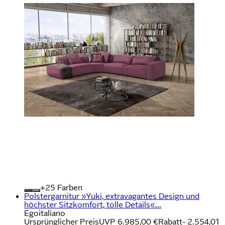
+
Farben
Polstergarnitur »Yuki, extravagantes Design und
höchster Sitzkomfort, tolle Details«...
Egoitaliano
Ursprünglicher Preis
UVP 6.985,00 €
Rabatt
- 2.554,01