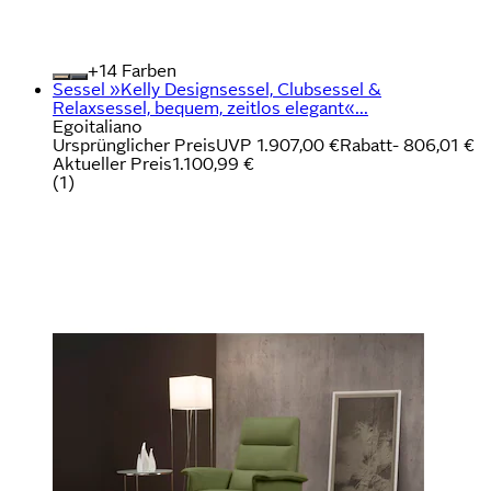
+
Farben
Sessel »Kelly Designsessel, Clubsessel &
Relaxsessel, bequem, zeitlos elegant«...
Egoitaliano
Ursprünglicher Preis
UVP 1.907,00 €
Rabatt
- 806,01 €
Aktueller Preis
1.100,99 €
(
1
)