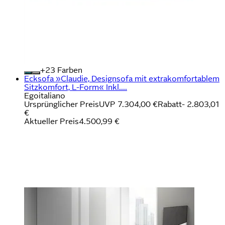
+
Farben
Ecksofa »Claudie, Designsofa mit extrakomfortablem
Sitzkomfort, L-Form« Inkl....
Egoitaliano
Ursprünglicher Preis
UVP 7.304,00 €
Rabatt
- 2.803,01
€
Aktueller Preis
4.500,99 €