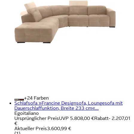
+
Farben
Schlafsofa »Francine Designsofa, Loungesofa mit
Dauerschlaffunktion, Breite 233 cm«...
Egoitaliano
Ursprünglicher Preis
UVP 5.808,00 €
Rabatt
- 2.207,01
€
Aktueller Preis
3.600,99 €
(
1
)