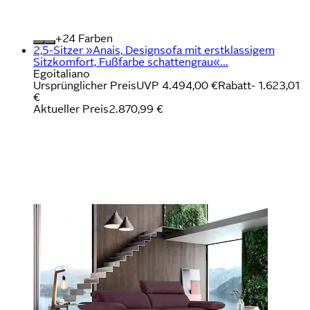
+
Farben
2,5-Sitzer »Anais, Designsofa mit erstklassigem
Sitzkomfort, Fußfarbe schattengrau«...
Egoitaliano
Ursprünglicher Preis
UVP 4.494,00 €
Rabatt
- 1.623,01
€
Aktueller Preis
2.870,99 €