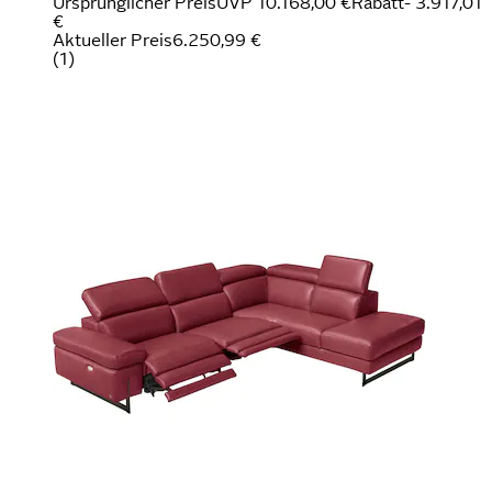
Ursprünglicher Preis
UVP 10.168,00 €
Rabatt
- 3.917,01
€
Aktueller Preis
6.250,99 €
(
1
)