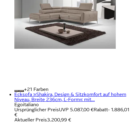
+
Farben
Ecksofa »Shakira, Design & Sitzkomfort auf hohem
Niveau, Breite 236cm, L-Form« mit...
Egoitaliano
Ursprünglicher Preis
UVP 5.087,00 €
Rabatt
- 1.886,01
€
Aktueller Preis
3.200,99 €