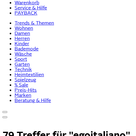
Warenkorb
Service & Hilfe
PAYBACK
Trends & Themen
Wohnen
Damen
Herren
Kinder
Bademode
Wäsche
Sport
Garten
Technik
Heimtextilien
Spielzeug
% Sale
Preis-Hits
Marken
Beratung & Hilfe
79 Treffer für
"egoitaliano"