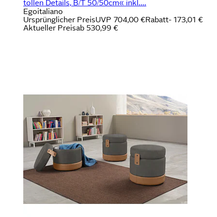
tollen Details, B/T 50/50cm« inkl....
Egoitaliano
Ursprünglicher Preis
UVP 704,00 €
Rabatt
- 173,01 €
Aktueller Preis
ab
530,99 €