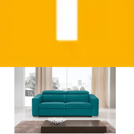
Liegekomfort« Sofa inkl....
Egoitaliano
Ursprünglicher Preis
UVP 4.661,00 €
Rabatt
- 1.760,01
€
Aktueller Preis
2.900,99 €