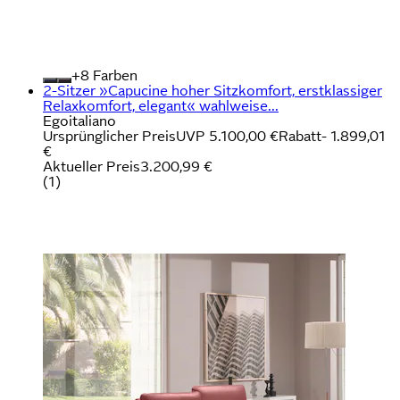
+
Farben
2-Sitzer »Capucine hoher Sitzkomfort, erstklassiger
Relaxkomfort, elegant« wahlweise...
Egoitaliano
Ursprünglicher Preis
UVP 5.100,00 €
Rabatt
- 1.899,01
€
Aktueller Preis
3.200,99 €
(
1
)