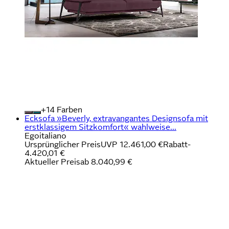
+
Farben
Ecksofa »Beverly, extravangantes Designsofa mit
erstklassigem Sitzkomfort« wahlweise...
Egoitaliano
Ursprünglicher Preis
UVP 12.461,00 €
Rabatt
-
4.420,01 €
Aktueller Preis
ab
8.040,99 €