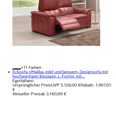
+
Farben
Ecksofa »Malika, edel und bequem, Designsofa mit
hochwertigen Bezügen, L-Form« mit...
Egoitaliano
Ursprünglicher Preis
UVP 5.128,00 €
Rabatt
- 1.967,01
€
Aktueller Preis
ab
3.160,99 €