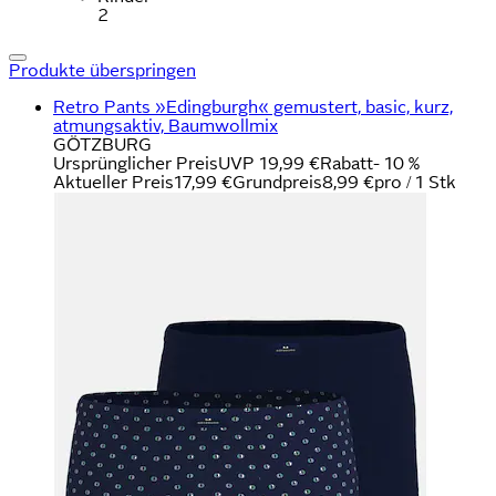
2
Produkte überspringen
Retro Pants »Edingburgh« gemustert, basic, kurz,
atmungsaktiv, Baumwollmix
GÖTZBURG
Ursprünglicher Preis
UVP 19,99 €
Rabatt
- 10 %
Aktueller Preis
17,99 €
Grundpreis
8,99 €
pro
/
1 Stk