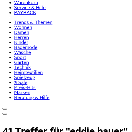
Warenkorb
Service & Hilfe
PAYBACK
Trends & Themen
Wohnen
Damen
Herren
Kinder
Bademode
Wäsche
Sport
Garten
Technik
Heimtextilien
Spielzeug
% Sale
Preis-Hits
Marken
Beratung & Hilfe
41 Treffer für
"eddie bauer"