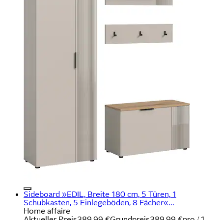
Sideboard »EDIL, Breite 180 cm, 5 Türen, 1
Schubkasten, 5 Einlegeböden, 8 Fächer«...
Home affaire
Aktueller Preis
389,99 €
Grundpreis
389,99 €
pro
/
1