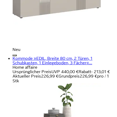
Neu
Kommode »EDIL, Breite 80 cm, 2 Türen, 1
Schubkasten, 1 Einlegeboden, 3 Fächer«...
Home affaire
Ursprünglicher Preis
UVP 440,00 €
Rabatt
- 213,01 €
Aktueller Preis
226,99 €
Grundpreis
226,99 €
pro
/
1
Stk