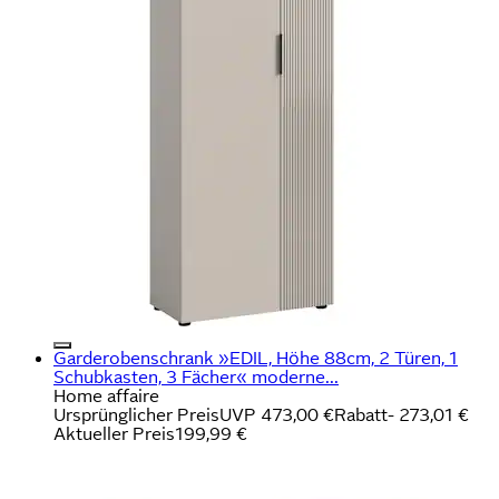
Garderobenschrank »EDIL, Höhe 88cm, 2 Türen, 1
Schubkasten, 3 Fächer« moderne...
Home affaire
Ursprünglicher Preis
UVP 473,00 €
Rabatt
- 273,01 €
Aktueller Preis
199,99 €