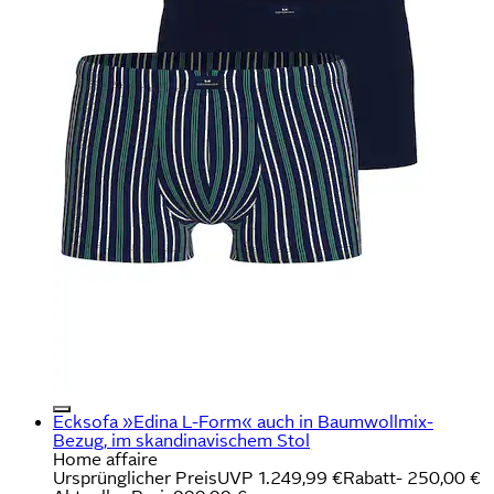
Ecksofa »Edina L-Form« auch in Baumwollmix-
Bezug, im skandinavischem Stol
Home affaire
Ursprünglicher Preis
UVP 1.249,99 €
Rabatt
- 250,00 €