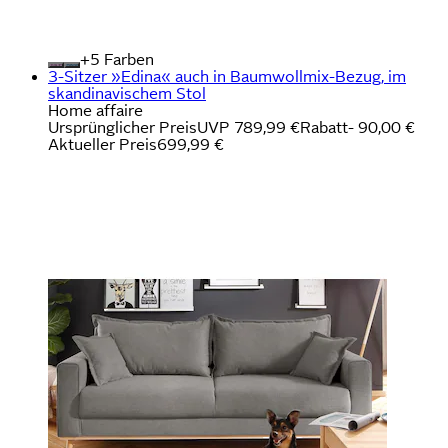
+
Farben
3-Sitzer »Edina« auch in Baumwollmix-Bezug, im
skandinavischem Stol
Home affaire
Ursprünglicher Preis
UVP 789,99 €
Rabatt
- 90,00 €
Aktueller Preis
699,99 €