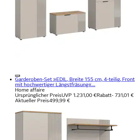
Garderoben-Set »EDIL, Breite 155 cm, 4-teilig, Front
mit hochwertiger Längstfräsung«...
Home affaire
Ursprünglicher Preis
UVP 1.231,00 €
Rabatt
- 731,01 €
Aktueller Preis
499,99 €