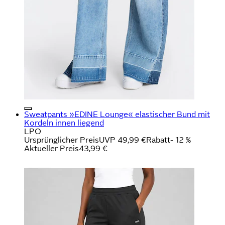
Sweatpants »EDINE Lounge« elastischer Bund mit
Kordeln innen liegend
LPO
Ursprünglicher Preis
UVP 49,99 €
Rabatt
- 12 %
Aktueller Preis
43,99 €