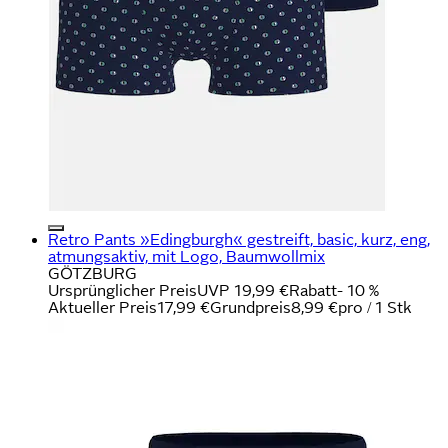
Retro Pants »Edingburgh« gestreift, basic, kurz, eng,
atmungsaktiv, mit Logo, Baumwollmix
GÖTZBURG
Ursprünglicher Preis
UVP 19,99 €
Rabatt
- 10 %
Aktueller Preis
17,99 €
Grundpreis
8,99 €
pro
/
1 Stk