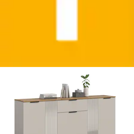
Sideboard »EDIL, Breite 140 cm, 2 Türen, 4
Schubkästen, 2 Einlegeböden, 3 Fächer«...
Home affaire
Ursprünglicher Preis
UVP 671,00 €
Rabatt
- 303,01 €
Aktueller Preis
367,99 €
Grundpreis
367,99 €
pro
/
1
Stk