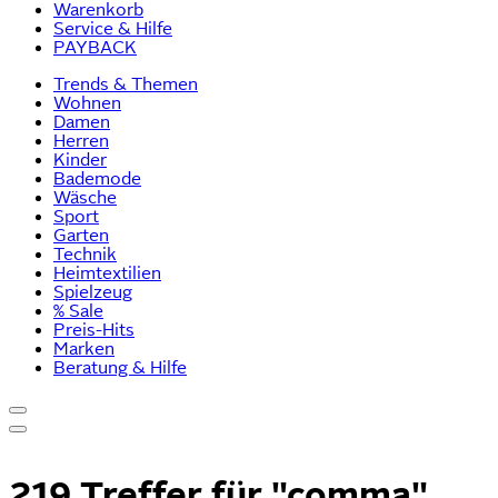
Warenkorb
Service & Hilfe
PAYBACK
Trends & Themen
Wohnen
Damen
Herren
Kinder
Bademode
Wäsche
Sport
Garten
Technik
Heimtextilien
Spielzeug
% Sale
Preis-Hits
Marken
Beratung & Hilfe
219 Treffer für
"comma"