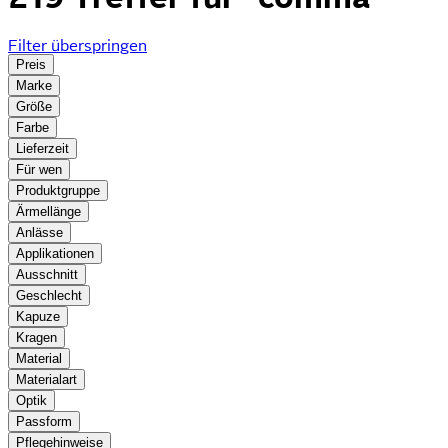
Filter überspringen
Preis
Marke
Größe
Farbe
Lieferzeit
Für wen
Produktgruppe
Ärmellänge
Anlässe
Applikationen
Ausschnitt
Geschlecht
Kapuze
Kragen
Material
Materialart
Optik
Passform
Pflegehinweise