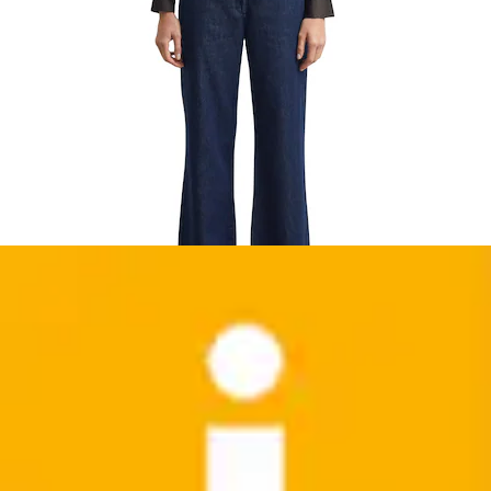
Neu
Stoffhose mit elastischem Bund
Comma
Ursprünglicher Preis
UVP 99,99 €
Rabatt
- 25 %