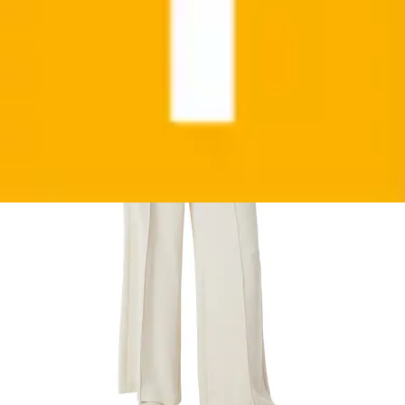
Aktueller Preis
ab
74,99 €