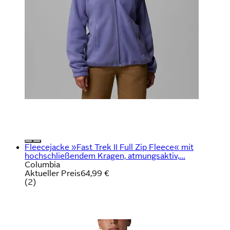
Fleecejacke »Fast Trek II Full Zip Fleece« mit
hochschließendem Kragen, atmungsaktiv,...
Columbia
Aktueller Preis
64,99 €
(
2
)