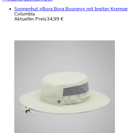
Sonnenhut »Bora Bora Booney« mit breiter Krempe
Columbia
Aktueller Preis
34,99 €