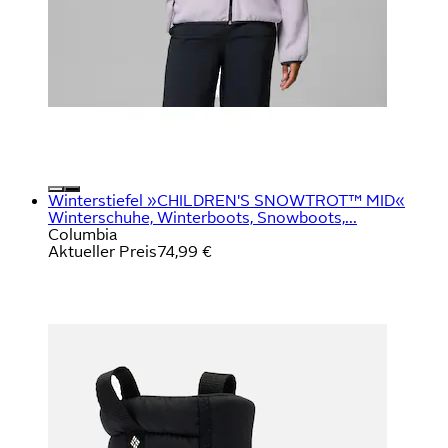
Winterstiefel »CHILDREN'S SNOWTROT™ MID«
Winterschuhe, Winterboots, Snowboots,...
Columbia
Aktueller Preis
74,99 €