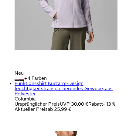
Neu
+
Farben
Funktionsshirt Kurzarm-Design,
feuchtigkeitstransportierendes Gewebe, aus
Polyester
Columbia
Ursprünglicher Preis
UVP 30,00 €
Rabatt
- 13 %
Aktueller Preis
ab
25,99 €