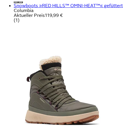
Snowboots »RED HILLS™ OMNI-HEAT™« gefüttert
Columbia
Aktueller Preis
119,99 €
(
1
)