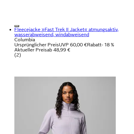
Fleecejacke »Fast Trek II Jacket« atmungsaktiv,
wasserabweisend, windabweisend
Columbia
Ursprünglicher Preis
UVP 60,00 €
Rabatt
- 18 %
Aktueller Preis
ab
48,99 €
(
2
)