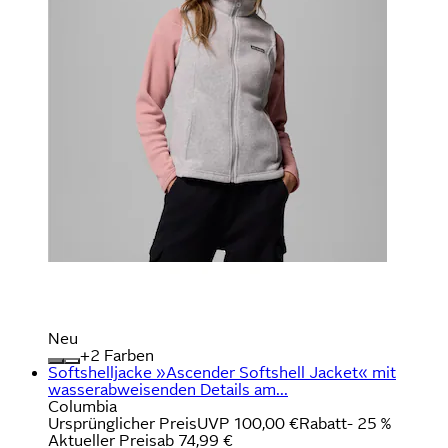
Neu
+
Farben
Softshelljacke »Ascender Softshell Jacket« mit
wasserabweisenden Details am...
Columbia
Ursprünglicher Preis
UVP 100,00 €
Rabatt
- 25 %
Aktueller Preis
ab
74,99 €