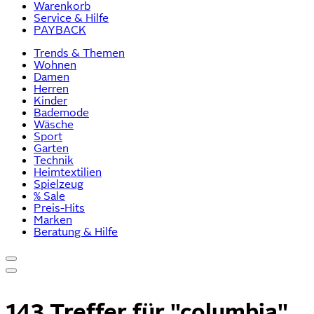
Warenkorb
Service & Hilfe
PAYBACK
Trends & Themen
Wohnen
Damen
Herren
Kinder
Bademode
Wäsche
Sport
Garten
Technik
Heimtextilien
Spielzeug
% Sale
Preis-Hits
Marken
Beratung & Hilfe
143 Treffer für
"columbia"