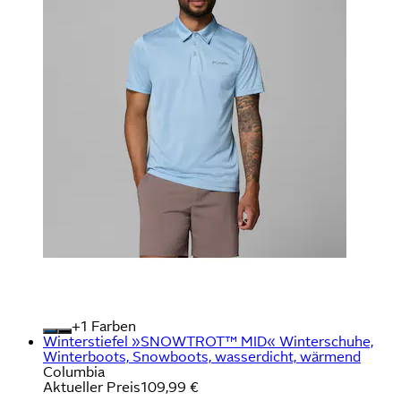
+
Farben
Winterstiefel »SNOWTROT™ MID« Winterschuhe,
Winterboots, Snowboots, wasserdicht, wärmend
Columbia
Aktueller Preis
109,99 €