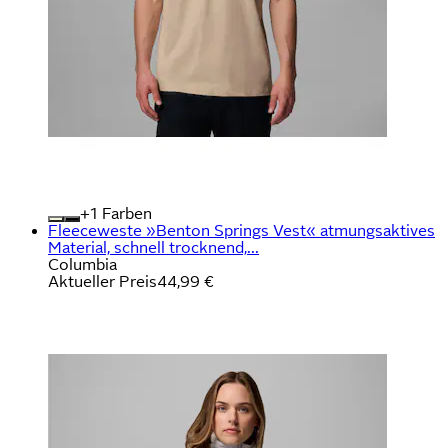
+
Farben
Fleeceweste »Benton Springs Vest« atmungsaktives
Material, schnell trocknend,...
Columbia
Aktueller Preis
44,99 €