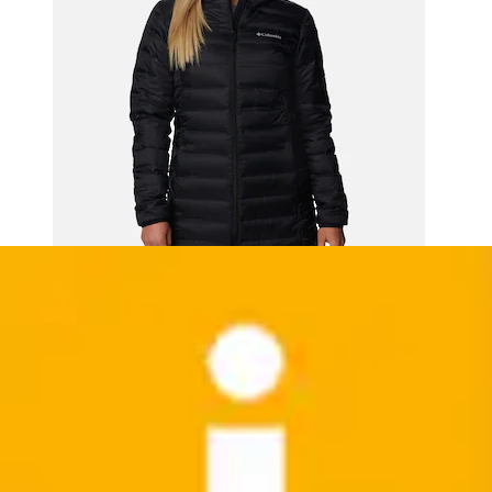
Funktionsshirt Kurzarm-Design, sportliche Passform,
aus Polyester
Columbia
Ursprünglicher Preis
UVP 30,00 €
Rabatt
- 23 %