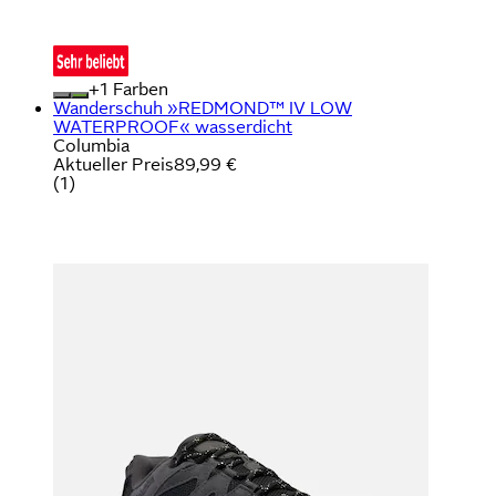
+
Farben
Wanderschuh »REDMOND™ IV LOW
WATERPROOF« wasserdicht
Columbia
Aktueller Preis
89,99 €
(
1
)