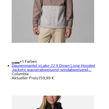
+
Farben
Daunenmantel »Lake 22 II Down Long Hooded
Jacket« wasserabweisend, windabweisend,...
Columbia
Aktueller Preis
159,99 €