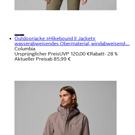
Outdoorjacke »Hikebound II Jacket«
wasserabweisendes Obermaterial, windabweisend,...
Columbia
Ursprünglicher Preis
UVP 120,00 €
Rabatt
- 28 %
Aktueller Preis
ab
85,99 €