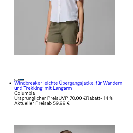
Windbreaker leichte Übergangsjacke, für Wandern
und Trekking, mit Langarm
Columbia
Ursprünglicher Preis
UVP 70,00 €
Rabatt
- 14 %
Aktueller Preis
ab
59,99 €