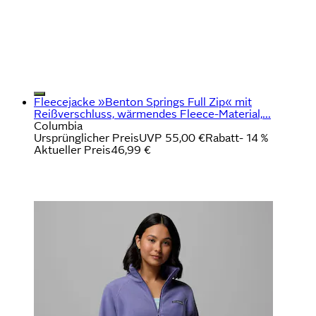
Fleecejacke »Benton Springs Full Zip« mit
Reißverschluss, wärmendes Fleece-Material,...
Columbia
Ursprünglicher Preis
UVP 55,00 €
Rabatt
- 14 %
Aktueller Preis
46,99 €