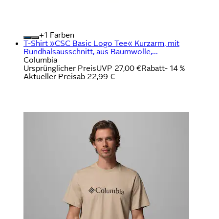
+
Farben
T-Shirt »CSC Basic Logo Tee« Kurzarm, mit
Rundhalsausschnitt, aus Baumwolle,...
Columbia
Ursprünglicher Preis
UVP 27,00 €
Rabatt
- 14 %
Aktueller Preis
ab
22,99 €