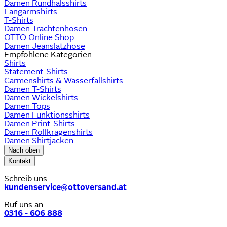
Damen Rundhalsshirts
Langarmshirts
T-Shirts
Damen Trachtenhosen
OTTO Online Shop
Damen Jeanslatzhose
Empfohlene Kategorien
Shirts
Statement-Shirts
Carmenshirts & Wasserfallshirts
Damen T-Shirts
Damen Wickelshirts
Damen Tops
Damen Funktionsshirts
Damen Print-Shirts
Damen Rollkragenshirts
Damen Shirtjacken
Nach oben
Kontakt
Schreib uns
kundenservice@ottoversand.at
Ruf uns an
0316 - 606 888