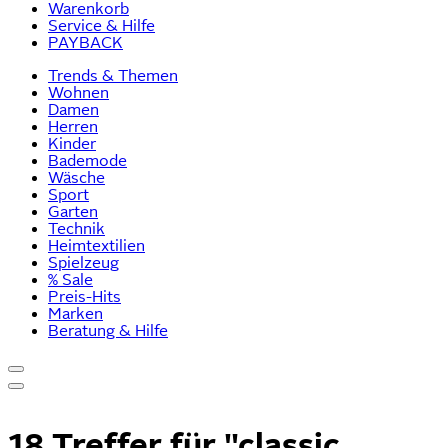
Warenkorb
Service & Hilfe
PAYBACK
Trends & Themen
Wohnen
Damen
Herren
Kinder
Bademode
Wäsche
Sport
Garten
Technik
Heimtextilien
Spielzeug
% Sale
Preis-Hits
Marken
Beratung & Hilfe
18 Treffer für
"classic