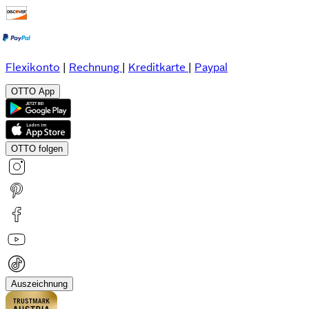
Flexikonto
|
Rechnung
|
Kreditkarte
|
Paypal
OTTO App
OTTO folgen
Auszeichnung