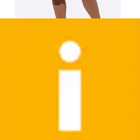
Jeansrock
Classic Basics
Aktueller Preis
34,99 €
(
6
)