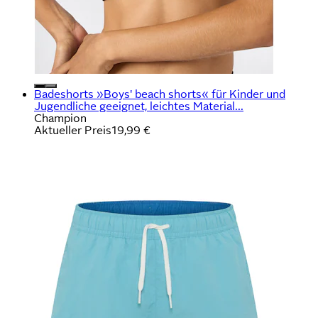
Badeshorts »Boys' beach shorts« für Kinder und
Jugendliche geeignet, leichtes Material...
Champion
Aktueller Preis
19,99 €