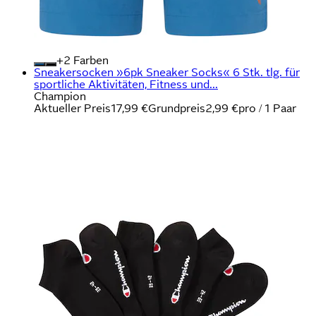
+
Farben
Sneakersocken »6pk Sneaker Socks« 6 Stk. tlg. für
sportliche Aktivitäten, Fitness und...
Champion
Aktueller Preis
17,99 €
Grundpreis
2,99 €
pro
/
1 Paar