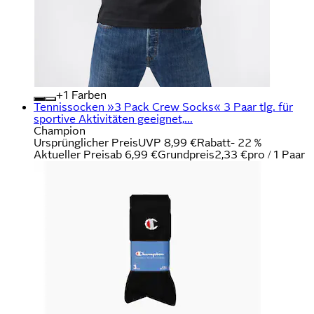
+
Farben
Tennissocken »3 Pack Crew Socks« 3 Paar tlg. für
sportive Aktivitäten geeignet,...
Champion
Ursprünglicher Preis
UVP 8,99 €
Rabatt
- 22 %
Aktueller Preis
ab
6,99 €
Grundpreis
2,33 €
pro
/
1 Paar