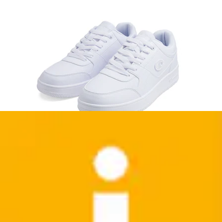
Badeshorts »Boys' beach shorts with big Logo« für
Kinder und Jugendliche geeignet, mit...