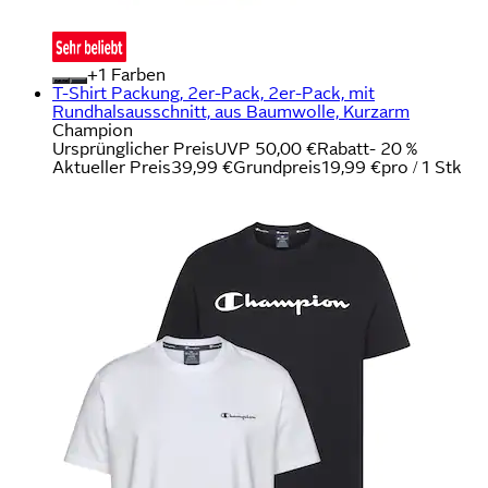
+
Farben
T-Shirt Packung, 2er-Pack, 2er-Pack, mit
Rundhalsausschnitt, aus Baumwolle, Kurzarm
Champion
Ursprünglicher Preis
UVP 50,00 €
Rabatt
- 20 %
Aktueller Preis
39,99 €
Grundpreis
19,99 €
pro
/
1 Stk