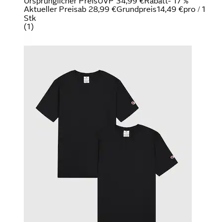
Ursprünglicher Preis
UVP 34,99 €
Rabatt
- 17 %
Aktueller Preis
ab
28,99 €
Grundpreis
14,49 €
pro
/
1
Stk
(
1
)