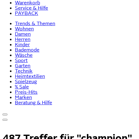
Warenkorb
Service & Hilfe
PAYBACK
Trends & Themen
Wohnen
Damen
Herren
Kinder
Bademode
Wäsche
Sport
Garten
Technik
Heimtextilien
Spielzeug
% Sale
Preis-Hits
Marken
Beratung & Hilfe
487 Treffer für
"champion"