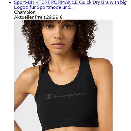
Sport-BH »PERFRORMANCE Quick Dry Bra with big
Logo« für Sportmode und...
Champion
Aktueller Preis
29,99 €