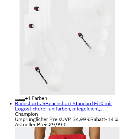
+
Farben
Badeshorts »Beachshort Standard Fit« mit
Logostickerei, unifarben, pflegeleicht,...
Champion
Ursprünglicher Preis
UVP 34,99 €
Rabatt
- 14 %
Aktueller Preis
29,99 €