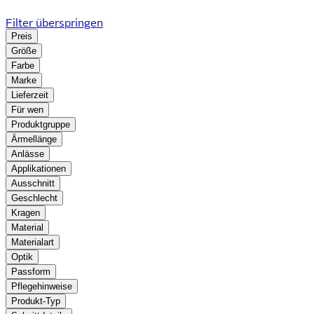
Filter überspringen
Preis
Größe
Farbe
Marke
Lieferzeit
Für wen
Produktgruppe
Ärmellänge
Anlässe
Applikationen
Ausschnitt
Geschlecht
Kragen
Material
Materialart
Optik
Passform
Pflegehinweise
Produkt-Typ