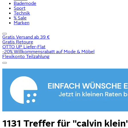
Bademode
Sport
Technik
% Sale
Marken
Gratis Versand ab 39 €
Gratis Retoure
OTTO UP Liefer-Flat
-20% Willkommensrabatt auf Mode & Möbel
Flexikonto Teilzahlung
1131 Treffer für
"calvin klein