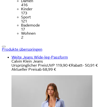
Damen
416
Kinder
173
Sport
121
Bademode
17
Wohnen
2
Produkte überspringen
Weite Jeans Wide-leg-Passform
Calvin Klein Jeans
Ursprünglicher Preis
UVP 119,90 €
Rabatt
- 50,91 €
Aktueller Preis
ab
68,99 €