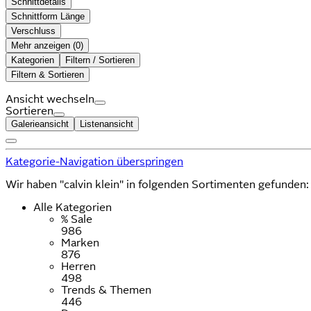
Schnittdetails
Schnittform Länge
Verschluss
Mehr anzeigen (
)
Kategorien
Filtern / Sortieren
Filtern & Sortieren
Ansicht wechseln
Sortieren
Galerieansicht
Listenansicht
Kategorie-Navigation überspringen
Wir haben "calvin klein" in folgenden Sortimenten gefunden:
Alle Kategorien
% Sale
986
Marken
876
Herren
498
Trends & Themen
446