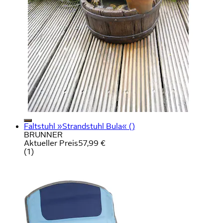
Faltstuhl »Strandstuhl Bula« ()
BRUNNER
Aktueller Preis
57,99 €
(
1
)