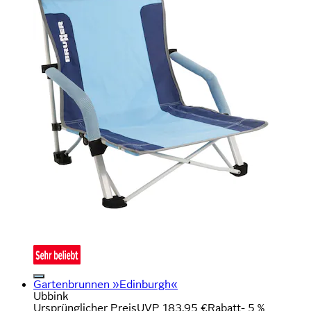
Gartenbrunnen »Edinburgh«
Ubbink
Ursprünglicher Preis
UVP 183,95 €
Rabatt
- 5 %