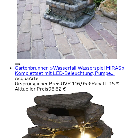
Gartenbrunnen »Wasserfall Wasserspiel MIRAS«
Komplettset mit LED-Beleuchtung, Pumpe...
AcquaArte
Ursprünglicher Preis
UVP 116,95 €
Rabatt
- 15 %
Aktueller Preis
98,82 €