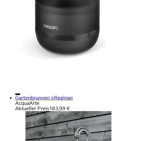
Gartenbrunnen »Regina«
AcquaArte
Aktueller Preis
183,99 €