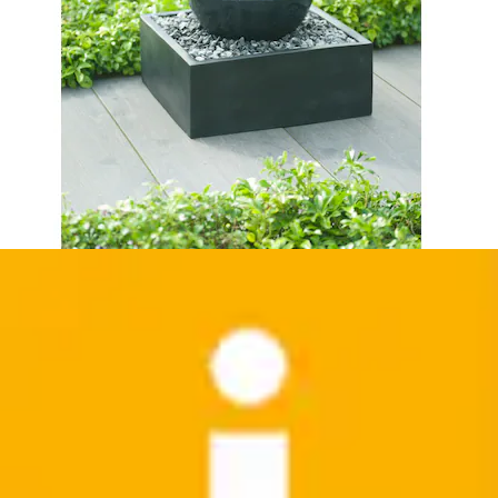
Gartenbrunnen »Wasserfall Chios«
Ubbink
Ursprünglicher Preis
UVP 179,00 €
Rabatt
- 9 %
Aktueller Preis
161,99 €