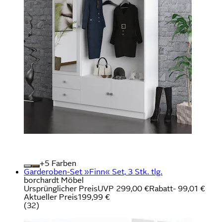
+
Farben
Garderoben-Set »Finn« Set, 3 Stk. tlg.
borchardt Möbel
Ursprünglicher Preis
UVP 299,00 €
Rabatt
- 99,01 €
Aktueller Preis
199,99 €
(
32
)