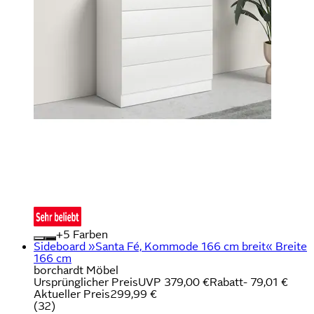
+
Farben
Sideboard »Santa Fé, Kommode 166 cm breit« Breite
166 cm
borchardt Möbel
Ursprünglicher Preis
UVP 379,00 €
Rabatt
- 79,01 €
Aktueller Preis
299,99 €
(
32
)