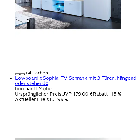
+
Farben
Lowboard »Sophia, TV-Schrank mit 3 Türen, hängend
oder stehend«
borchardt Möbel
Ursprünglicher Preis
UVP 179,00 €
Rabatt
- 15 %
Aktueller Preis
151,99 €