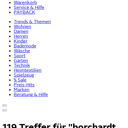
Warenkorb
Service & Hilfe
PAYBACK
Trends & Themen
Wohnen
Damen
Herren
Kinder
Bademode
Wäsche
Sport
Garten
Technik
Heimtextilien
Spielzeug
% Sale
Preis-Hits
Marken
Beratung & Hilfe
119 Treffer für
"borchardt