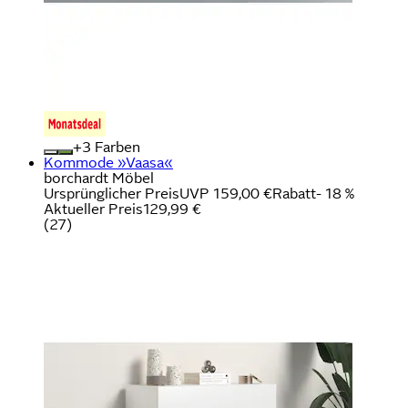
+
Farben
Kommode »Vaasa«
borchardt Möbel
Ursprünglicher Preis
UVP 159,00 €
Rabatt
- 18 %
Aktueller Preis
129,99 €
(
27
)