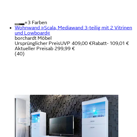
+
Farben
Wohnwand »Scala, Mediawand 3-teilig mit 2 Vitrinen
und Lowboard«
borchardt Möbel
Ursprünglicher Preis
UVP 409,00 €
Rabatt
- 109,01 €
Aktueller Preis
ab
299,99 €
(
40
)