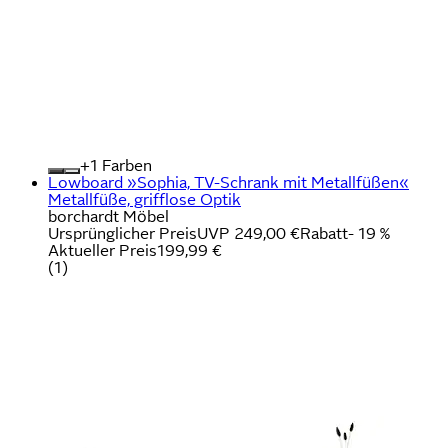
+
Farben
Lowboard »Sophia, TV-Schrank mit Metallfüßen«
Metallfüße, grifflose Optik
borchardt Möbel
Ursprünglicher Preis
UVP 249,00 €
Rabatt
- 19 %
Aktueller Preis
199,99 €
(
1
)