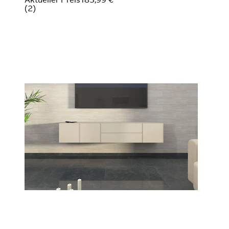
(
2
)