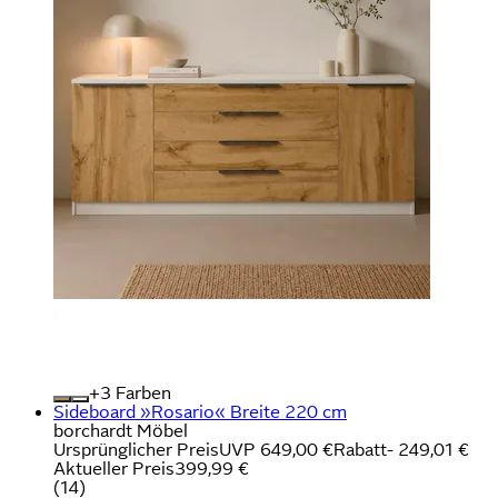
+
Farben
Sideboard »Rosario« Breite 220 cm
borchardt Möbel
Ursprünglicher Preis
UVP 649,00 €
Rabatt
- 249,01 €
Aktueller Preis
399,99 €
(
14
)