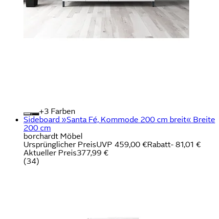
+
Farben
Sideboard »Santa Fé, Kommode 200 cm breit« Breite
200 cm
borchardt Möbel
Ursprünglicher Preis
UVP 459,00 €
Rabatt
- 81,01 €
Aktueller Preis
377,99 €
(
34
)