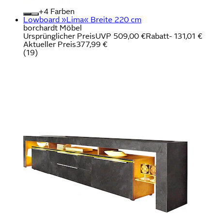
+
Farben
Lowboard »Lima« Breite 220 cm
borchardt Möbel
Ursprünglicher Preis
UVP 509,00 €
Rabatt
- 131,01 €
Aktueller Preis
377,99 €
(
19
)