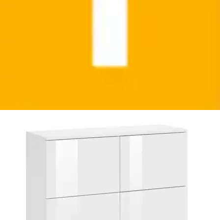
+
Farben
Kommode »Rova, Sideboard mit 4 Türen« Breite 93
cm, 4-türig, Kommode mit viel...
borchardt Möbel
Ursprünglicher Preis
UVP 199,00 €
Rabatt
- 58,01 €
Aktueller Preis
140,99 €
(
14
)